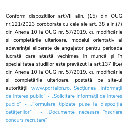
Conform dispozițiilor art.VII alin. (15) din OUG
nr.121/2023 coroborate cu cele ale art. 38 alin.(7)
din Anexa 10 la OUG nr. 57/2019, cu modificările
și completările ulterioare, modelul orientativ al
adeverinţei eliberate de angajator pentru perioada
lucrată care atestă vechimea în muncă şi în
specialitatea studiilor este prevăzut la art.137 lit.e)
din Anexa 10 la OUG nr. 57/2019, cu modificările
și completările ulterioare, postată pe site-ul
autorităţii:
www.portalbn.ro, Secţiunea „Informații
de interes public” - „Solicitare informații de interes
public” - „Formulare tipizate puse la dispoziția
cetățenilor” - „Documente necesare înscriere
concurs recrutare”