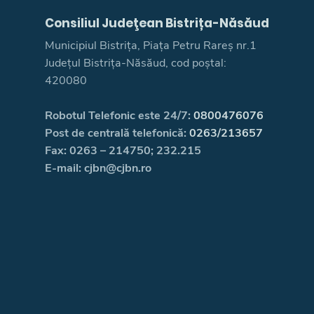
Consiliul Judeţean Bistrița-Năsăud
Municipiul Bistrița, Piața Petru Rareș nr.1
Județul Bistrița-Năsăud, cod poștal:
420080
Robotul Telefonic este 24/7:
0800476076
Post de centrală telefonică:
0263/213657
Fax: 0263 – 214750; 232.215
E-mail: cjbn@cjbn.ro