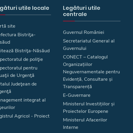
gături utile locale
Legături utile
centrale
rtă site
Guvernul României
fectura Bistriţa-
Secretariatul General al
săud
Guvernului
zitează Bistriţa-Năsăud
CONECT – Catalogul
pectoratul de poliţie
Organizațiilor
spectoratul pentru
Neguvernamentale pentru
uaţii de Urgenţă
Evidență, Consultare și
talul Judeţean de
Transparență
genţă
E-Guvernare
nagement integrat al
Ministerul Investițiilor și
eurilor
Proiectelor Europene
istrul Agricol - Proiect
Ministerul Afacerilor
Interne