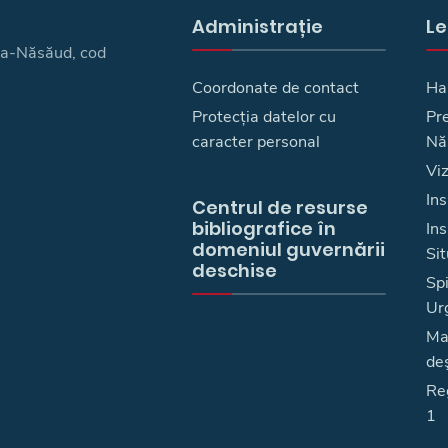
Administrație
Le
ița-Năsăud, cod
Coordonate de contact
Ha
Protecția datelor cu
Pre
caracter personal
Nă
Vi
Ins
Centrul de resurse
bibliografice în
In
domeniul guvernării
Sit
deschise
Spi
Ur
Ma
deş
Reg
1