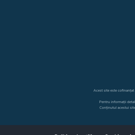
Acest site este cofinanța
Pentru informații deta
Conținutul acestui sit