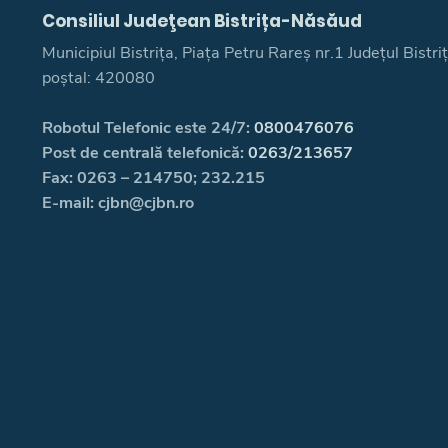
Consiliul Judeţean Bistrița-Năsăud
Municipiul Bistrița, Piața Petru Rareș nr.1 Județul Bistr
poștal: 420080
Robotul Telefonic este 24/7:
0800476076
Post de centrală telefonică:
0263/213657
Fax: 0263 – 214750; 232.215
E-mail: cjbn@cjbn.ro