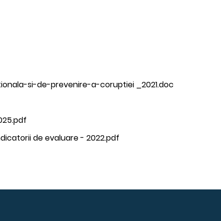
ionala-si-de-prevenire-a-coruptiei _2021.doc
025.pdf
dicatorii de evaluare - 2022.pdf