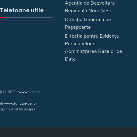
Agenţia de Dezvoltare
Telefoane utile
Regională Nord-Vest
Direcţia Generală de
Paşapoarte
Direcția pentru Evidența
Persoanelor și
Administrarea Bazelor de
Date
 2014-2020,
www.poca.ro
,
ați
www.fonduri-ue.ro
.
responsabilitate asupra