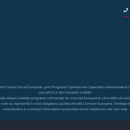
t din Fondul Social European, prin Programul Operațional Capacitate Administrativă
cod SIPOCA 667/ MySMIS 129687
liate despre celelalte programe cofinanțate de Uniunea Europeană, vă invităm să vizit
e web nu reprezintă în mod obligatoriu poziția oficială a Uniunii Europene. Întreaga 
corectitudinii și coerenței informațiilor prezentate revine inițiatorilor site-ului web.
Copyright © 2026 - Consiliul Judeţean Bistrița-Năsăud