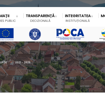
MAȚII
TRANSPARENȚĂ
INTEGRITATEA
M
RES PUBLIC
DECIZIONALĂ
INSTITUȚIONALĂ
UPȚIE
2021 - 2025