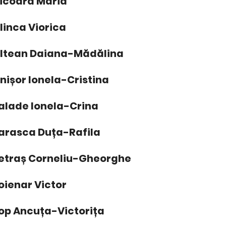
icoară Maria
linca Viorica
ltean Daiana-Mădălina
nișor Ionela-Cristina
alade Ionela-Crina
arasca Duța-Rafila
etraș Corneliu-Gheorghe
oienar Victor
op Ancuța-Victorița