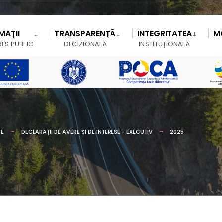
MAȚII
TRANSPARENȚĂ
INTEGRITATEA
M
RES PUBLIC
DECIZIONALĂ
INSTITUȚIONALĂ
SE
DECLARAȚII DE AVERE ȘI DE INTERESE - EXECUTIV
2025