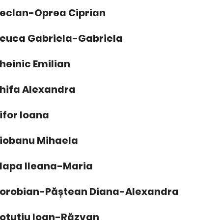
eclan-Oprea Ciprian
euca Gabriela-Gabriela
heinic Emilian
hifa Alexandra
ifor Ioana
iobanu Mihaela
lapa Ileana-Maria
orobian-Păștean Diana-Alexandra
otuțiu Ioan-Răzvan