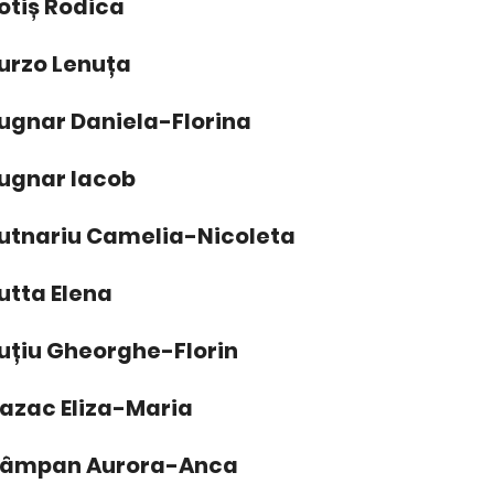
otiș Rodica
urzo Lenuța
ugnar Daniela-Florina
ugnar Iacob
utnariu Camelia-Nicoleta
utta Elena
uțiu Gheorghe-Florin
azac Eliza-Maria
âmpan Aurora-Anca