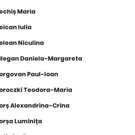
echiș Maria
eican Iulia
elean Niculina
ilegan Daniela-Margareta
orgovan Paul-Ioan
oroczki Teodora-Maria
orș Alexandrina-Crina
orșa Luminița