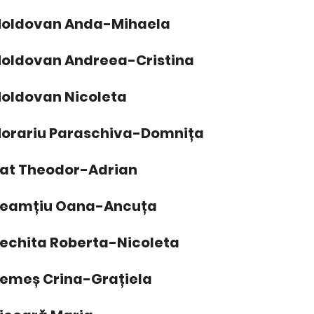
oldovan Anda-Mihaela
oldovan Andreea-Cristina
oldovan Nicoleta
orariu Paraschiva-Domnița
at Theodor-Adrian
eamțiu Oana-Ancuța
echita Roberta-Nicoleta
emeș Crina-Grațiela