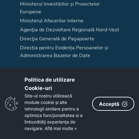
Ministerul Investițiilor și Proiectelor
Europene
Ministerul Afacerilor Interne
Agenţia de Dezvoltare Regională Nord-Vest
Direcţia Generală de Paşapoarte
Direcția pentru Evidența Persoanelor și
Administrarea Bazelor de Date
Acest site este cofinanțat din Fondul Social European, prin Programul
Politica de utilizare
Operațional Capacitate Administrativă 2014-2020,
www.poca.ro
,
cod SIPOCA 667/ MySMIS 129687
Cookie-uri‎
Pentru informații detaliate despre celelalte programe cofinanțate de Uniunea
Site-ul nostru utilizează
Europeană, vă invităm să vizitați
www.fonduri-ue.ro
.
module cookie și alte
Acceptă
Conținutul acestui site web nu reprezintă în mod obligatoriu poziția oficială
tehnologii similare pentru a
a Uniunii Europene. Întreaga responsabilitate asupra
optimiza funcţionalitatea si a
corectitudinii și coerenței informațiilor prezentate revine inițiatorilor site-ului
îmbunătăţi experienţa de
web.
navigare.
Află mai multe »
Copyright © 2026 - Consiliul Judeţean Bistrița-Năsăud