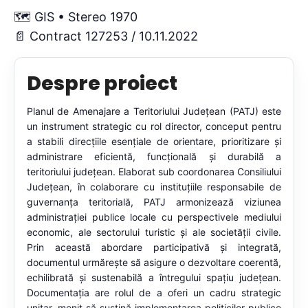
🗺️ GIS • Stereo 1970
📄 Contract 127253 / 10.11.2022
Despre proiect
Planul de Amenajare a Teritoriului Județean (PATJ) este
un instrument strategic cu rol director, conceput pentru
a stabili direcțiile esențiale de orientare, prioritizare și
administrare eficientă, funcțională și durabilă a
teritoriului județean. Elaborat sub coordonarea Consiliului
Județean, în colaborare cu instituțiile responsabile de
guvernanța teritorială, PATJ armonizează viziunea
administrației publice locale cu perspectivele mediului
economic, ale sectorului turistic și ale societății civile.
Prin această abordare participativă și integrată,
documentul urmărește să asigure o dezvoltare coerentă,
echilibrată și sustenabilă a întregului spațiu județean.
Documentația are rolul de a oferi un cadru strategic
unitar, menit să susțină implementarea politicilor publice