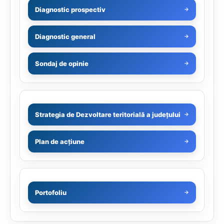
Diagnostic prospectiv
→
Diagnostic general
→
Sondaj de opinie
→
Strategia de Dezvoltare teritorială a județului
→
Plan de acțiune
→
Portofoliu
→