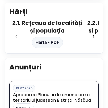
Hărți
re
2.1. Rețeaua de localități
2.2. Re
și populația
și pop
‹
›
Hartă • PDF
Anunțuri
13.07.2026
Aprobarea Planului de amenajare a
teritoriului județean Bistrița-Năsăud