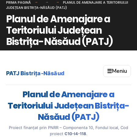
PRIMA PAGINĂ
PLANUL DE AMENAJARE A TERITORIULUI
JUDEȚEAN BISTRIȚA-NĂSĂUD (PATJ)
Planul de Amenajare a
Teritoriului Județean
Bistrița-Năsăud (PATJ)
Meniu
☰
PATJ Bistrița-Năsăud
Planul de Amenajare a
Teritoriului Județean Bistrița-
Năsăud (PATJ)
Proiect finanțat prin PNRR – Componenta 10, Fondul local, Cod
proiect
C10-I4-118
.