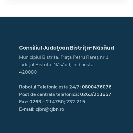
Consiliul Judeţean Bistrița-Năsăud
Municipiul Bistrița, Piața Petru Rareș nr.1
Județul Bistrița-Năsăud, cod poștal:
420080
Robotul Telefonic este 24/7:
0800476076
Post de centrală telefonică:
0263/213657
Fax: 0263 – 214750; 232.215
E-mail: cjbn@cjbn.ro