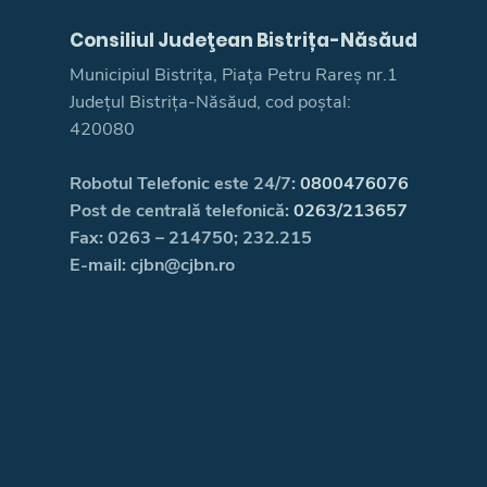
Consiliul Judeţean Bistrița-Năsăud
Municipiul Bistrița, Piața Petru Rareș nr.1
Județul Bistrița-Năsăud, cod poștal:
420080
Robotul Telefonic este 24/7:
0800476076
Post de centrală telefonică:
0263/213657
Fax: 0263 – 214750; 232.215
E-mail: cjbn@cjbn.ro