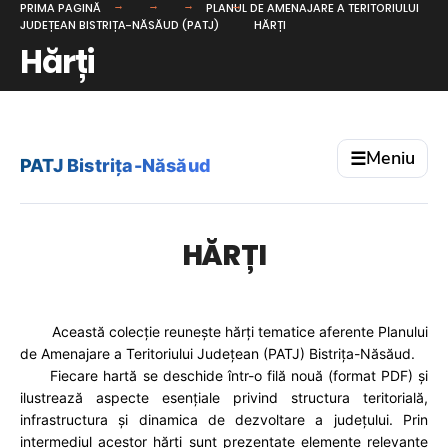
PRIMA PAGINĂ
PLANUL DE AMENAJARE A TERITORIULUI
JUDEȚEAN BISTRIȚA-NĂSĂUD (PATJ)
HĂRȚI
Hărți
Meniu
☰
PATJ Bistrița-Năsăud
HĂRȚI
Această colecție reunește hărți tematice aferente Planului
de Amenajare a Teritoriului Județean (PATJ) Bistrița-Năsăud.
Fiecare hartă se deschide într-o filă nouă (format PDF) și
ilustrează aspecte esențiale privind structura teritorială,
infrastructura și dinamica de dezvoltare a județului. Prin
intermediul acestor hărți sunt prezentate elemente relevante