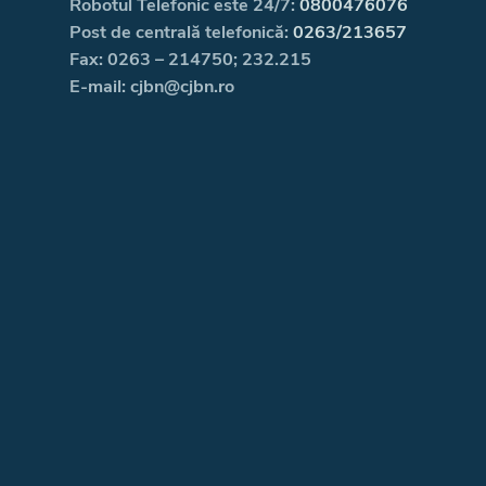
Robotul Telefonic este 24/7:
0800476076
Post de centrală telefonică:
0263/213657
Fax: 0263 – 214750; 232.215
E-mail: cjbn@cjbn.ro