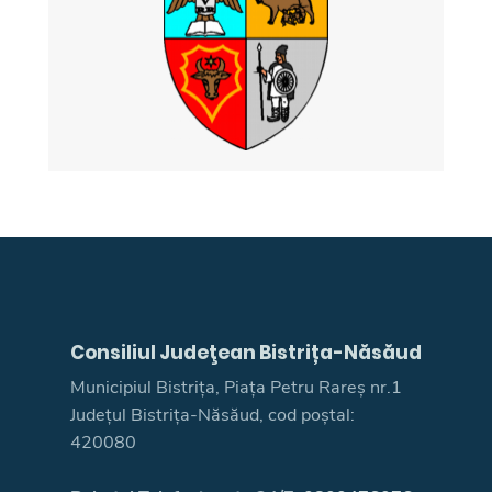
Consiliul Judeţean Bistrița-Năsăud
Municipiul Bistrița, Piața Petru Rareș nr.1
Județul Bistrița-Năsăud, cod poștal:
420080