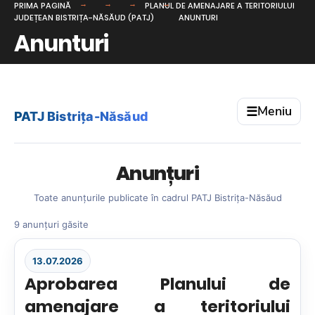
PRIMA PAGINĂ
PLANUL DE AMENAJARE A TERITORIULUI
JUDEȚEAN BISTRIȚA-NĂSĂUD (PATJ)
ANUNTURI
Anunturi
Meniu
☰
PATJ Bistrița-Năsăud
Anunțuri
Toate anunțurile publicate în cadrul PATJ Bistrița-Năsăud
9 anunțuri găsite
13.07.2026
Aprobarea Planului de
amenajare a teritoriului