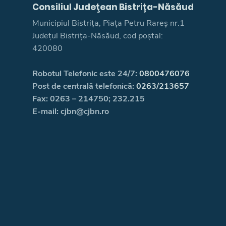
Consiliul Judeţean Bistrița-Năsăud
Municipiul Bistrița, Piața Petru Rareș nr.1
Județul Bistrița-Năsăud, cod poștal:
420080
Robotul Telefonic este 24/7:
0800476076
Post de centrală telefonică:
0263/213657
Fax: 0263 – 214750; 232.215
E-mail: cjbn@cjbn.ro