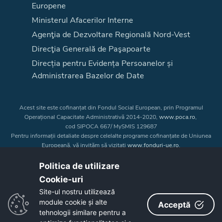
Europene
Ministerul Afacerilor Interne
Agenţia de Dezvoltare Regională Nord-Vest
Direcţia Generală de Paşapoarte
Direcția pentru Evidența Persoanelor și
Administrarea Bazelor de Date
Acest site este cofinanțat din Fondul Social European, prin Programul
Operațional Capacitate Administrativă 2014-2020,
www.poca.ro
,
cod SIPOCA 667/ MySMIS 129687
Pentru informații detaliate despre celelalte programe cofinanțate de Uniunea
Europeană, vă invităm să vizitați
www.fonduri-ue.ro
.
Conținutul acestui site web nu reprezintă în mod obligatoriu poziția oficială
a Uniunii Europene. Întreaga responsabilitate asupra
Politica de utilizare
corectitudinii și coerenței informațiilor prezentate revine inițiatorilor site-ului
Cookie-uri‎
web.
Site-ul nostru utilizează
module cookie și alte
Acceptă
Copyright © 2026 - Consiliul Judeţean Bistrița-Năsăud
tehnologii similare pentru a