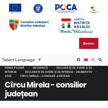
MENU
Select Language
▼
PRIMA PAGINĂ
INFORMAȚII
DECLARAȚII DE AVERE ȘI DE
INTERESE
DECLARAȚII DE AVERE ȘI DE INTERESE - DELIBERATIV
2025
CÎRCU MIRELA - CONSILIER JUDEȚEAN
Cîrcu Mirela - consilier
județean