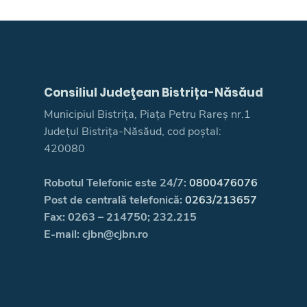
Consiliul Judeţean Bistrița-Năsăud
Municipiul Bistrița, Piața Petru Rareș nr.1
Județul Bistrița-Năsăud, cod poștal:
420080
Robotul Telefonic este 24/7:
0800476076
Post de centrală telefonică:
0263/213657
Fax: 0263 – 214750; 232.215
E-mail: cjbn@cjbn.ro