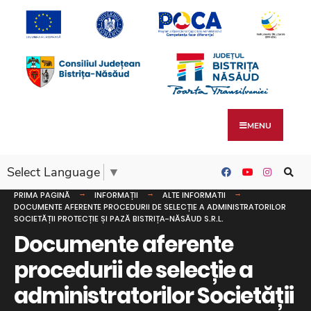
MENU
Select Language
▼
PRIMA PAGINĂ
INFORMAȚII
ALTE INFORMATII
DOCUMENTE AFERENTE PROCEDURII DE SELECȚIE A ADMINISTRATORILOR
SOCIETĂȚII PROTECȚIE ȘI PAZĂ BISTRIȚA-NĂSĂUD S.R.L.
Documente aferente
procedurii de selecție a
administratorilor Societății