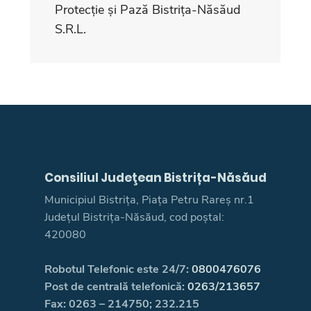
Protecție și Pază Bistrița-Năsăud
S.R.L.
Consiliul Judeţean Bistrița-Năsăud
Municipiul Bistrița, Piața Petru Rareș nr.1
Județul Bistrița-Năsăud, cod poștal:
420080
Robotul Telefonic este 24/7:
0800476076
Post de centrală telefonică:
0263/213657
Fax: 0263 – 214750; 232.215