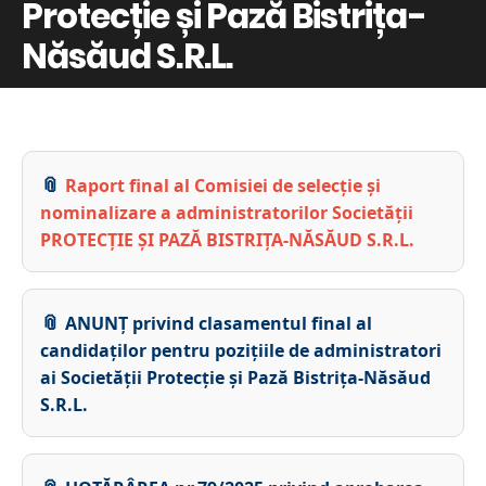
Protecție și Pază Bistrița-
Năsăud S.R.L.
Raport final al Comisiei de selecție și
nominalizare a administratorilor Societății
PROTECȚIE ȘI PAZĂ BISTRIȚA-NĂSĂUD S.R.L.
ANUNȚ privind clasamentul final al
candidaților pentru pozițiile de administratori
ai Societății Protecție și Pază Bistrița-Năsăud
S.R.L.