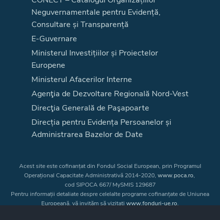
Neguvernamentale pentru Evidență,
Consultare și Transparență
E-Guvernare
Ministerul Investițiilor și Proiectelor
Europene
Ministerul Afacerilor Interne
Agenţia de Dezvoltare Regională Nord-Vest
Direcţia Generală de Paşapoarte
Direcția pentru Evidența Persoanelor și
Administrarea Bazelor de Date
Acest site este cofinanțat din Fondul Social European, prin Programul
Operațional Capacitate Administrativă 2014-2020,
www.poca.ro
,
cod SIPOCA 667/ MySMIS 129687
Pentru informații detaliate despre celelalte programe cofinanțate de Uniunea
Europeană, vă invităm să vizitați
www.fonduri-ue.ro
.
Conținutul acestui site web nu reprezintă în mod obligatoriu poziția oficială