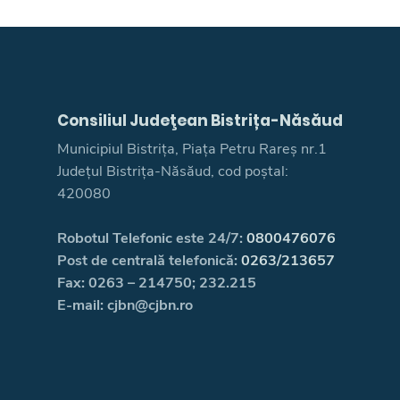
Consiliul Judeţean Bistrița-Năsăud
Municipiul Bistrița, Piața Petru Rareș nr.1
Județul Bistrița-Năsăud, cod poștal:
420080
Robotul Telefonic este 24/7:
0800476076
Post de centrală telefonică:
0263/213657
Fax: 0263 – 214750; 232.215
E-mail: cjbn@cjbn.ro