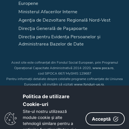
Europene
Ministerul Afacerilor Interne
Agenţia de Dezvoltare Regională Nord-Vest
Direcţia Generală de Paşapoarte
Direcția pentru Evidența Persoanelor și
Administrarea Bazelor de Date
Acest site este cofinanțat din Fondul Social European, prin Programul
Operațional Capacitate Administrativă 2014-2020,
www.poca.ro
,
cod SIPOCA 667/ MySMIS 129687
Pentru informații detaliate despre celelalte programe cofinanțate de Uniunea
Europeană, vă invităm să vizitați
www.fonduri-ue.ro
.
Conținutul acestui site web nu reprezintă în mod obligatoriu poziția oficială
a Uniunii Europene. Întreaga responsabilitate asupra
Politica de utilizare
corectitudinii și coerenței informațiilor prezentate revine inițiatorilor site-ului
Cookie-uri‎
web.
Site-ul nostru utilizează
module cookie și alte
Acceptă
Copyright © 2026 - Consiliul Judeţean Bistrița-Năsăud
tehnologii similare pentru a