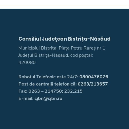
Consiliul Judeţean Bistrița-Năsăud
Municipiul Bistrița, Piața Petru Rareș nr.1
Județul Bistrița-Năsăud, cod poștal:
420080
Robotul Telefonic este 24/7:
0800476076
Post de centrală telefonică:
0263/213657
Fax: 0263 – 214750; 232.215
E-mail: cjbn@cjbn.ro