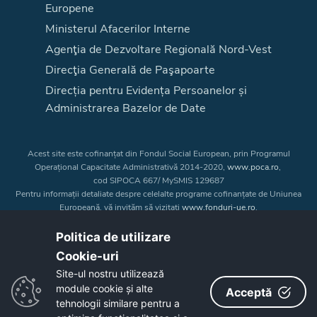
Europene
Ministerul Afacerilor Interne
Agenţia de Dezvoltare Regională Nord-Vest
Direcţia Generală de Paşapoarte
Direcția pentru Evidența Persoanelor și
Administrarea Bazelor de Date
Acest site este cofinanțat din Fondul Social European, prin Programul
Operațional Capacitate Administrativă 2014-2020,
www.poca.ro
,
cod SIPOCA 667/ MySMIS 129687
Pentru informații detaliate despre celelalte programe cofinanțate de Uniunea
Europeană, vă invităm să vizitați
www.fonduri-ue.ro
.
Conținutul acestui site web nu reprezintă în mod obligatoriu poziția oficială
a Uniunii Europene. Întreaga responsabilitate asupra
Politica de utilizare
corectitudinii și coerenței informațiilor prezentate revine inițiatorilor site-ului
Cookie-uri‎
web.
Site-ul nostru utilizează
module cookie și alte
Acceptă
Copyright © 2026 - Consiliul Judeţean Bistrița-Năsăud
tehnologii similare pentru a