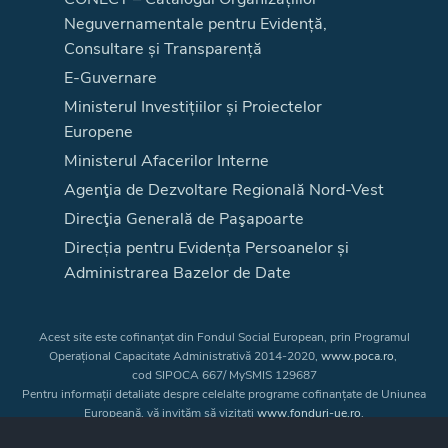
Neguvernamentale pentru Evidență,
Consultare și Transparență
E-Guvernare
Ministerul Investițiilor și Proiectelor
Europene
Ministerul Afacerilor Interne
Agenţia de Dezvoltare Regională Nord-Vest
Direcţia Generală de Paşapoarte
Direcția pentru Evidența Persoanelor și
Administrarea Bazelor de Date
Acest site este cofinanțat din Fondul Social European, prin Programul
Operațional Capacitate Administrativă 2014-2020,
www.poca.ro
,
cod SIPOCA 667/ MySMIS 129687
Pentru informații detaliate despre celelalte programe cofinanțate de Uniunea
Europeană, vă invităm să vizitați
www.fonduri-ue.ro
.
Conținutul acestui site web nu reprezintă în mod obligatoriu poziția oficială