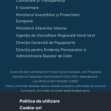
Consultare și Transparență
E-Guvernare
Ministerul Investițiilor și Proiectelor
Europene
Ministerul Afacerilor Interne
Agenţia de Dezvoltare Regională Nord-Vest
Direcţia Generală de Paşapoarte
Direcția pentru Evidența Persoanelor și
Administrarea Bazelor de Date
Acest site este cofinanțat din Fondul Social European, prin Programul
Operațional Capacitate Administrativă 2014-2020,
www.poca.ro
,
cod SIPOCA 667/ MySMIS 129687
Pentru informații detaliate despre celelalte programe cofinanțate de Uniunea
Europeană, vă invităm să vizitați
www.fonduri-ue.ro
.
Conținutul acestui site web nu reprezintă în mod obligatoriu poziția oficială
a Uniunii Europene. Întreaga responsabilitate asupra
Politica de utilizare
corectitudinii și coerenței informațiilor prezentate revine inițiatorilor site-ului
Cookie-uri‎
web.