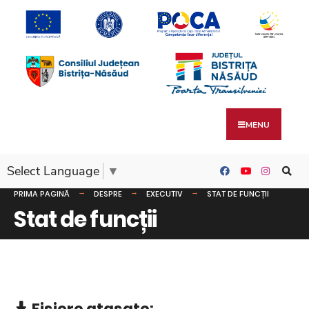
MENU
Select Language
▼
PRIMA PAGINĂ
DESPRE
EXECUTIV
STAT DE FUNCȚII
Stat de funcții
Fișiere atașate: