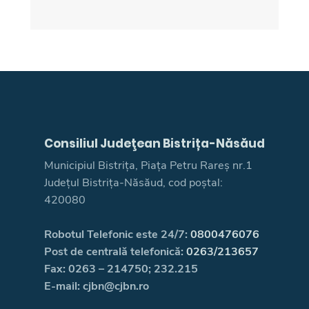
Consiliul Judeţean Bistrița-Năsăud
Municipiul Bistrița, Piața Petru Rareș nr.1
Județul Bistrița-Năsăud, cod poștal:
420080
Robotul Telefonic este 24/7:
0800476076
Post de centrală telefonică:
0263/213657
Fax: 0263 – 214750; 232.215
E-mail: cjbn@cjbn.ro