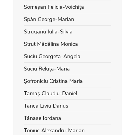
Someșan Felicia-Voichița
Spân George-Marian
Strugariu Iulia-Silvia
Struț Mădălina Monica
Suciu Georgeta-Angela
Suciu Reluța-Maria
Șofroniciu Cristina Maria
Tamaș Claudiu-Daniel
Tanca Liviu Darius
Tănase Iordana
Toniuc Alexandru-Marian