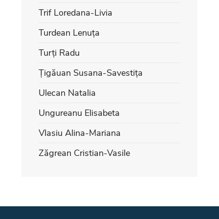
Trif Loredana-Livia
Turdean Lenuța
Turți Radu
Țigăuan Susana-Savestița
Ulecan Natalia
Ungureanu Elisabeta
Vlasiu Alina-Mariana
Zăgrean Cristian-Vasile