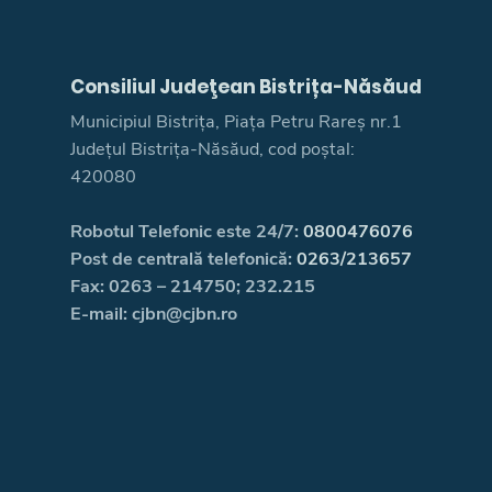
Consiliul Judeţean Bistrița-Năsăud
Municipiul Bistrița, Piața Petru Rareș nr.1
Județul Bistrița-Năsăud, cod poștal:
420080
Robotul Telefonic este 24/7:
0800476076
Post de centrală telefonică:
0263/213657
Fax: 0263 – 214750; 232.215
E-mail: cjbn@cjbn.ro