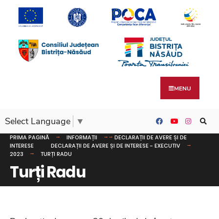
MENU
Select Language
▼
PRIMA PAGINĂ
INFORMAȚII
DECLARAȚII DE AVERE ȘI DE
INTERESE
DECLARAȚII DE AVERE ȘI DE INTERESE - EXECUTIV
2023
TURȚI RADU
Turți Radu