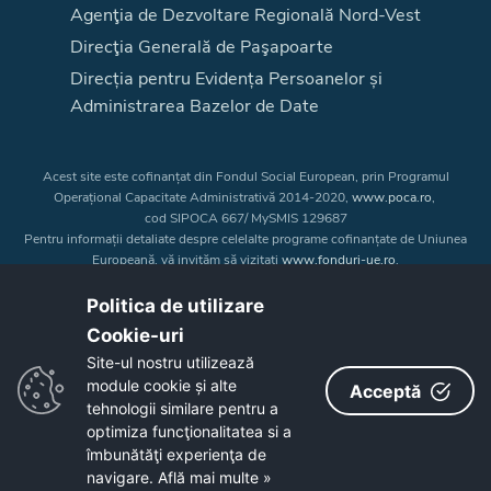
Agenţia de Dezvoltare Regională Nord-Vest
Direcţia Generală de Paşapoarte
Direcția pentru Evidența Persoanelor și
Administrarea Bazelor de Date
Acest site este cofinanțat din Fondul Social European, prin Programul
Operațional Capacitate Administrativă 2014-2020,
www.poca.ro
,
cod SIPOCA 667/ MySMIS 129687
Pentru informații detaliate despre celelalte programe cofinanțate de Uniunea
Europeană, vă invităm să vizitați
www.fonduri-ue.ro
.
Conținutul acestui site web nu reprezintă în mod obligatoriu poziția oficială
a Uniunii Europene. Întreaga responsabilitate asupra
Politica de utilizare
corectitudinii și coerenței informațiilor prezentate revine inițiatorilor site-ului
Cookie-uri‎
web.
Site-ul nostru utilizează
module cookie și alte
Acceptă
Copyright © 2026 - Consiliul Judeţean Bistrița-Năsăud
tehnologii similare pentru a
optimiza funcţionalitatea si a
îmbunătăţi experienţa de
navigare.
Află mai multe »