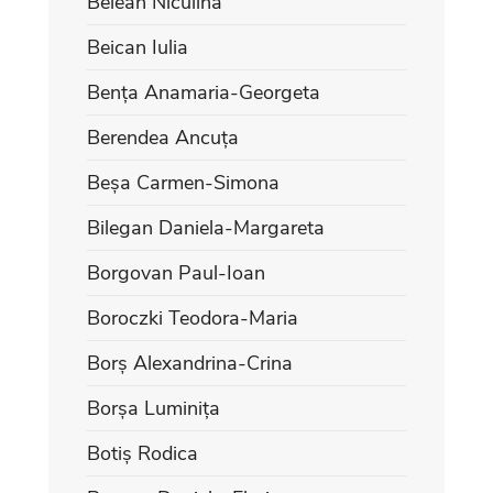
Belean Niculina
Beican Iulia
Bența Anamaria-Georgeta
Berendea Ancuța
Beșa Carmen-Simona
Bilegan Daniela-Margareta
Borgovan Paul-Ioan
Boroczki Teodora-Maria
Borș Alexandrina-Crina
Borșa Luminița
Botiș Rodica