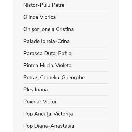
Nistor-Puiu Petre
Olinca Viorica
Onișor Ionela Cristina
Palade Ionela-Crina
Parasca Duța-Rafila
Pîntea Milela-Violeta
Petraș Corneliu-Gheorghe
Pleș Ioana
Poienar Victor
Pop Ancuța-Victorița
Pop Diana-Anastasia