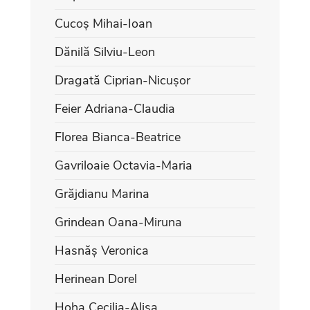
Cucoș Mihai-Ioan
Dănilă Silviu-Leon
Dragată Ciprian-Nicușor
Feier Adriana-Claudia
Florea Bianca-Beatrice
Gavriloaie Octavia-Maria
Grăjdianu Marina
Grindean Oana-Miruna
Hasnăș Veronica
Herinean Dorel
Hoha Cecilia-Alisa