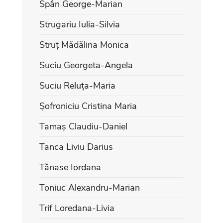
Spân George-Marian
Strugariu Iulia-Silvia
Struț Mădălina Monica
Suciu Georgeta-Angela
Suciu Reluța-Maria
Șofroniciu Cristina Maria
Tamaș Claudiu-Daniel
Tanca Liviu Darius
Tănase Iordana
Toniuc Alexandru-Marian
Trif Loredana-Livia