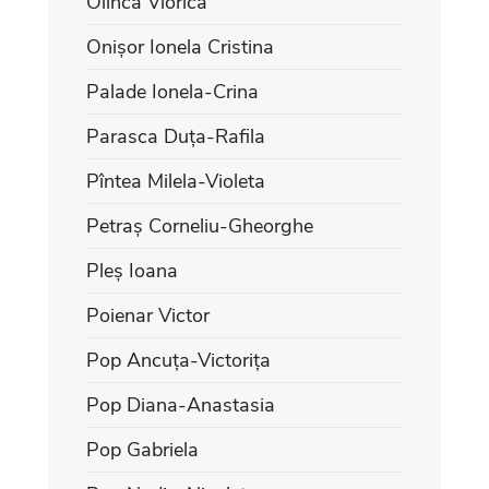
Olinca Viorica
Onișor Ionela Cristina
Palade Ionela-Crina
Parasca Duța-Rafila
Pîntea Milela-Violeta
Petraș Corneliu-Gheorghe
Pleș Ioana
Poienar Victor
Pop Ancuța-Victorița
Pop Diana-Anastasia
Pop Gabriela