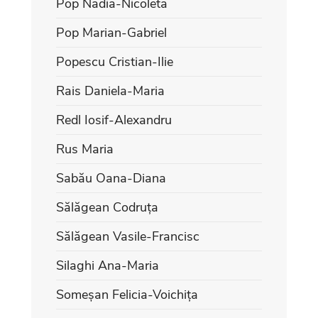
Pop Nadia-Nicoleta
Pop Marian-Gabriel
Popescu Cristian-Ilie
Rais Daniela-Maria
Redl Iosif-Alexandru
Rus Maria
Sabău Oana-Diana
Sălăgean Codruța
Sălăgean Vasile-Francisc
Silaghi Ana-Maria
Someșan Felicia-Voichița