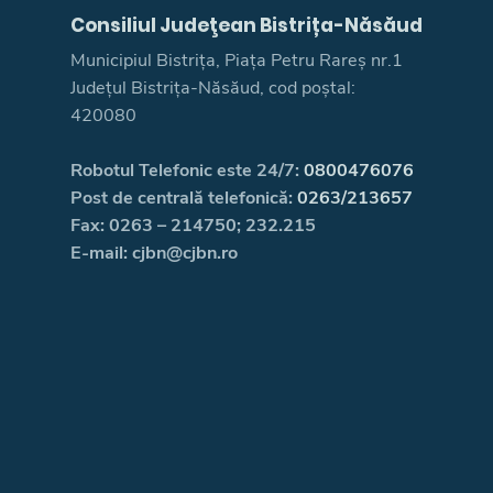
Consiliul Judeţean Bistrița-Năsăud
Municipiul Bistrița, Piața Petru Rareș nr.1
Județul Bistrița-Năsăud, cod poștal:
420080
Robotul Telefonic este 24/7:
0800476076
Post de centrală telefonică:
0263/213657
Fax: 0263 – 214750; 232.215
E-mail: cjbn@cjbn.ro