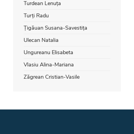
Turdean Lenuța
Turți Radu
Țigăuan Susana-Savestița
Ulecan Natalia
Ungureanu Elisabeta
Vlasiu Alina-Mariana
Zăgrean Cristian-Vasile