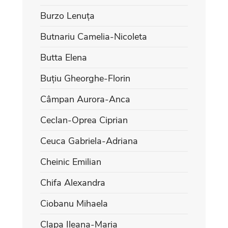
Burzo Lenuța
Butnariu Camelia-Nicoleta
Butta Elena
Buțiu Gheorghe-Florin
Câmpan Aurora-Anca
Ceclan-Oprea Ciprian
Ceuca Gabriela-Adriana
Cheinic Emilian
Chifa Alexandra
Ciobanu Mihaela
Clapa Ileana-Maria