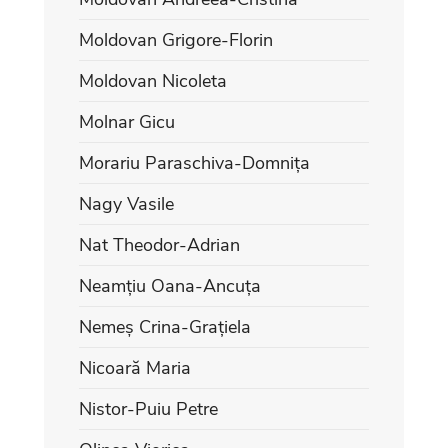
Moldovan Grigore-Florin
Moldovan Nicoleta
Molnar Gicu
Morariu Paraschiva-Domnița
Nagy Vasile
Nat Theodor-Adrian
Neamțiu Oana-Ancuța
Nemeș Crina-Grațiela
Nicoară Maria
Nistor-Puiu Petre