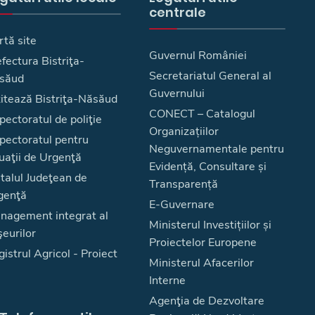
centrale
rtă site
Guvernul României
fectura Bistriţa-
Secretariatul General al
săud
Guvernului
zitează Bistriţa-Năsăud
CONECT – Catalogul
pectoratul de poliţie
Organizațiilor
spectoratul pentru
Neguvernamentale pentru
uaţii de Urgenţă
Evidență, Consultare și
talul Judeţean de
Transparență
genţă
E-Guvernare
nagement integrat al
Ministerul Investițiilor și
eurilor
Proiectelor Europene
istrul Agricol - Proiect
Ministerul Afacerilor
Interne
Agenţia de Dezvoltare