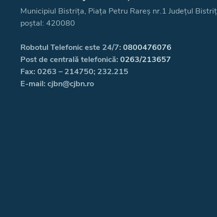
Municipiul Bistrița, Piața Petru Rareș nr.1 Județul Bistr
poștal: 420080
Robotul Telefonic este 24/7:
0800476076
Post de centrală telefonică:
0263/213657
Fax: 0263 – 214750; 232.215
E-mail: cjbn@cjbn.ro