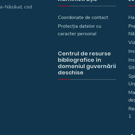
ița-Năsăud, cod
Coordonate de contact
Ha
Protecția datelor cu
Pre
caracter personal
Nă
Vi
Ins
Centrul de resurse
bibliografice în
In
domeniul guvernării
Sit
deschise
Spi
Ur
Ma
deş
Reg
1