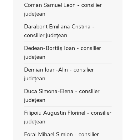
Coman Samuel Leon - consilier
județean
Darabont Emiliana Cristina -
consilier județean
Dedean-Bortăș Ioan - consilier
județean
Demian Ioan-Alin - consilier
județean
Duca Simona-Elena - consilier
județean
Filipoiu Augustin Florinel - consilier
județean
Forai Mihael Simion - consilier