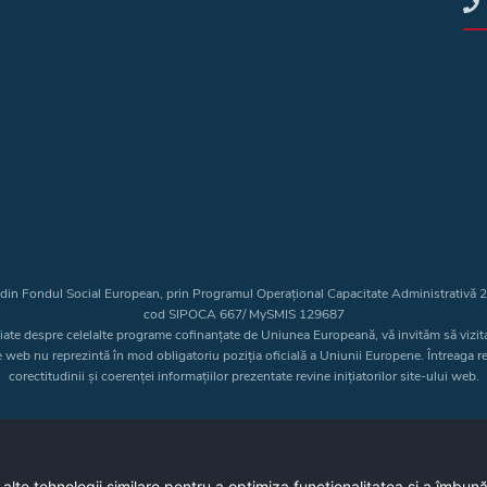
t din Fondul Social European, prin Programul Operațional Capacitate Administrativă
cod SIPOCA 667/ MySMIS 129687
liate despre celelalte programe cofinanțate de Uniunea Europeană, vă invităm să vizit
e web nu reprezintă în mod obligatoriu poziția oficială a Uniunii Europene. Întreaga 
corectitudinii și coerenței informațiilor prezentate revine inițiatorilor site-ului web.
Copyright © 2026 - Consiliul Judeţean Bistrița-Năsăud
 alte tehnologii similare pentru a optimiza funcţionalitatea si a îmbun