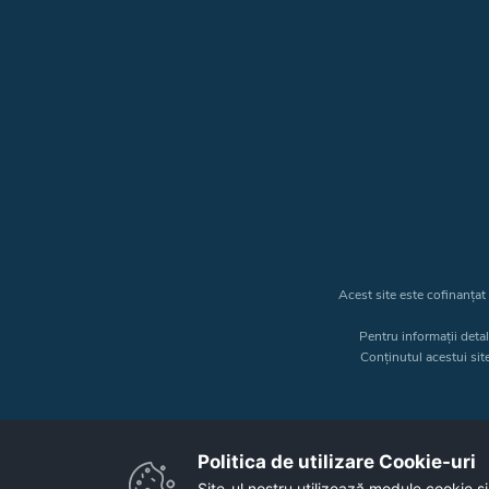
Acest site este cofinanța
Pentru informații deta
Conținutul acestui sit
Politica de utilizare Cookie-uri‎
Site-ul nostru utilizează module cookie și