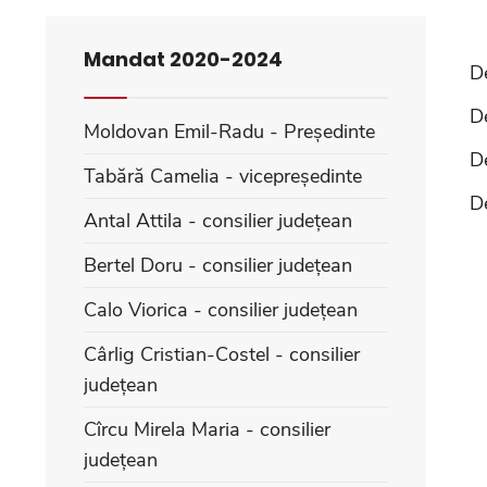
Mandat 2020-2024
D
D
Moldovan Emil-Radu - Președinte
D
Tabără Camelia - vicepreședinte
D
Antal Attila - consilier județean
Bertel Doru - consilier județean
Calo Viorica - consilier județean
Cârlig Cristian-Costel - consilier
județean
Cîrcu Mirela Maria - consilier
județean