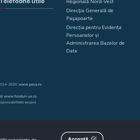
Telefoane utile
Regională Nord-Vest
Direcţia Generală de
Paşapoarte
Direcția pentru Evidența
Persoanelor și
Administrarea Bazelor de
Date
 2014-2020,
www.poca.ro
,
ați
www.fonduri-ue.ro
.
responsabilitate asupra
Acceptă
ătăţi experienţa de