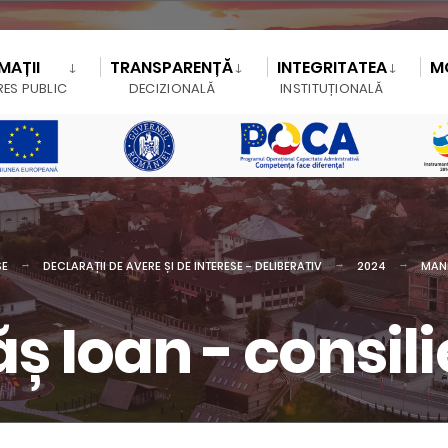
MAȚII
TRANSPARENȚĂ
INTEGRITATEA
M
RES PUBLIC
DECIZIONALĂ
INSTITUȚIONALĂ
SE
DECLARAȚII DE AVERE ȘI DE INTERESE - DELIBERATIV
2024
MAN
 Ioan - consili