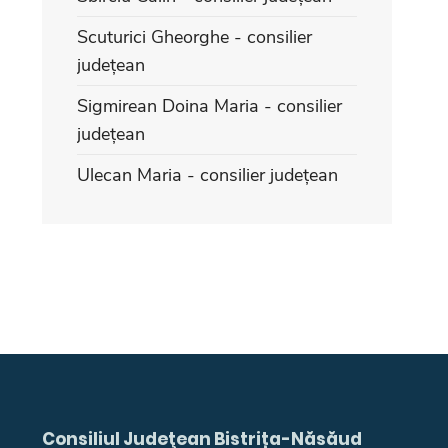
Scuturici Gheorghe - consilier
județean
Sigmirean Doina Maria - consilier
județean
Ulecan Maria - consilier județean
Consiliul Judeţean Bistrița-Năsăud