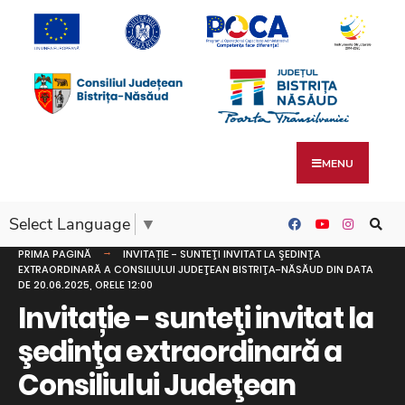
MENU
Select Language
▼
PRIMA PAGINĂ
INVITAȚIE - SUNTEŢI INVITAT LA ŞEDINŢA
EXTRAORDINARĂ A CONSILIULUI JUDEŢEAN BISTRIŢA-NĂSĂUD DIN DATA
DE 20.06.2025, ORELE 12:00
Invitație - sunteţi invitat la
şedinţa extraordinară a
Consiliului Judeţean