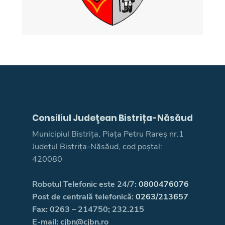
Consiliul Judeţean Bistrița-Năsăud
Municipiul Bistrița, Piața Petru Rareș nr.1
Județul Bistrița-Năsăud, cod poștal:
420080
Robotul Telefonic este 24/7:
0800476076
Post de centrală telefonică:
0263/213657
Fax: 0263 – 214750; 232.215
E-mail: cjbn@cjbn.ro