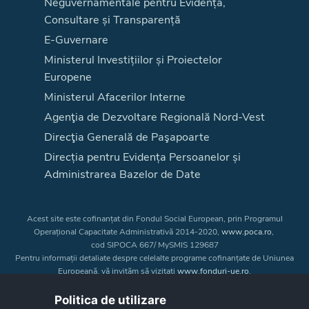
Neguvernamentale pentru Evidență,
Consultare și Transparență
E-Guvernare
Ministerul Investițiilor și Proiectelor
Europene
Ministerul Afacerilor Interne
Agenţia de Dezvoltare Regională Nord-Vest
Direcţia Generală de Paşapoarte
Direcția pentru Evidența Persoanelor și
Administrarea Bazelor de Date
Acest site este cofinanțat din Fondul Social European, prin Programul
Operațional Capacitate Administrativă 2014-2020,
www.poca.ro
,
cod SIPOCA 667/ MySMIS 129687
Pentru informații detaliate despre celelalte programe cofinanțate de Uniunea
Europeană, vă invităm să vizitați
www.fonduri-ue.ro
.
Conținutul acestui site web nu reprezintă în mod obligatoriu poziția oficială
a Uniunii Europene. Întreaga responsabilitate asupra
Politica de utilizare