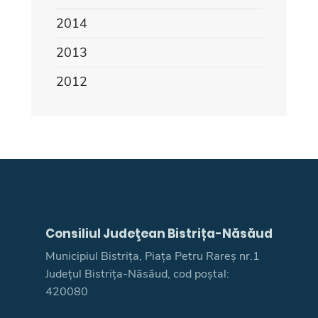
2014
2013
2012
Consiliul Judeţean Bistrița-Năsăud
Municipiul Bistrița, Piața Petru Rareș nr.1
Județul Bistrița-Năsăud, cod poștal:
420080