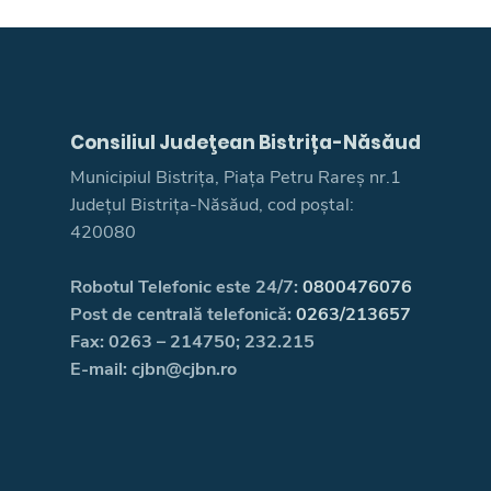
Consiliul Judeţean Bistrița-Năsăud
Municipiul Bistrița, Piața Petru Rareș nr.1
Județul Bistrița-Năsăud, cod poștal:
420080
Robotul Telefonic este 24/7:
0800476076
Post de centrală telefonică:
0263/213657
Fax: 0263 – 214750; 232.215
E-mail: cjbn@cjbn.ro