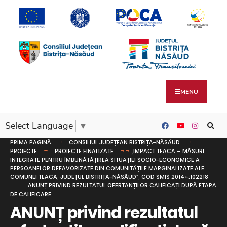
MENU
Select Language
▼
PRIMA PAGINĂ
CONSILIUL JUDEȚEAN BISTRIȚA-NĂSĂUD
PROIECTE
PROIECTE FINALIZATE
„IMPACT TEACA – MĂSURI
INTEGRATE PENTRU ÎMBUNĂTĂȚIREA SITUAȚIEI SOCIO-ECONOMICE A
PERSOANELOR DEFAVORIZATE DIN COMUNITĂȚILE MARGINALIZATE ALE
COMUNEI TEACA, JUDEȚUL BISTRIȚA-NĂSĂUD”, COD SMIS 2014+:102218
ANUNȚ PRIVIND REZULTATUL OFERTANȚILOR CALIFICAȚI DUPĂ ETAPA
DE CALIFICARE
ANUNȚ privind rezultatul