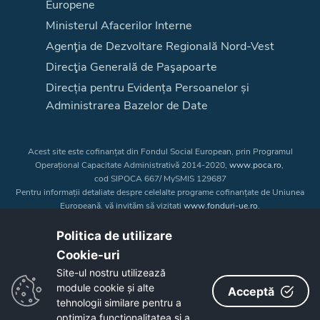
Europene
Ministerul Afacerilor Interne
Agenţia de Dezvoltare Regională Nord-Vest
Direcţia Generală de Paşapoarte
Direcția pentru Evidența Persoanelor și
Administrarea Bazelor de Date
Acest site este cofinanțat din Fondul Social European, prin Programul
Operațional Capacitate Administrativă 2014-2020,
www.poca.ro
,
cod SIPOCA 667/ MySMIS 129687
Pentru informații detaliate despre celelalte programe cofinanțate de Uniunea
Europeană, vă invităm să vizitați
www.fonduri-ue.ro
.
Conținutul acestui site web nu reprezintă în mod obligatoriu poziția oficială
a Uniunii Europene. Întreaga responsabilitate asupra
Politica de utilizare
corectitudinii și coerenței informațiilor prezentate revine inițiatorilor site-ului
Cookie-uri‎
web.
Site-ul nostru utilizează
module cookie și alte
Acceptă
Copyright © 2026 - Consiliul Judeţean Bistrița-Năsăud
tehnologii similare pentru a
optimiza funcţionalitatea si a