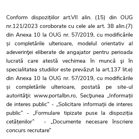
Conform dispozițiilor art.VII alin. (15) din OUG
nr.121/2023 coroborate cu cele ale art. 38 alin.(7)
din Anexa 10 la OUG nr. 57/2019, cu modificările
și completările ulterioare, modelul orientativ al
adeverinţei eliberate de angajator pentru perioada
lucrată care atestă vechimea în muncă şi în
specialitatea studiilor este prevăzut la art.137 lit.e)
din Anexa 10 la OUG nr. 57/2019, cu modificările
și completările ulterioare, postată pe site-ul
autorităţii: www.portalbn.ro, Secţiunea „Informații
de interes public” - „Solicitare informații de interes
public” - „Formulare tipizate puse la dispoziția
cetățenilor” - „Documente necesare înscriere
concurs recrutare”