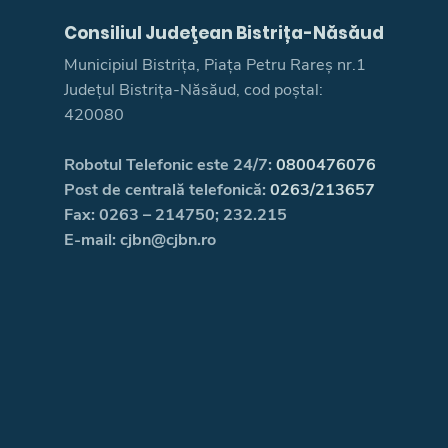
Consiliul Judeţean Bistrița-Năsăud
Municipiul Bistrița, Piața Petru Rareș nr.1
Județul Bistrița-Năsăud, cod poștal:
420080
Robotul Telefonic este 24/7:
0800476076
Post de centrală telefonică:
0263/213657
Fax: 0263 – 214750; 232.215
E-mail: cjbn@cjbn.ro