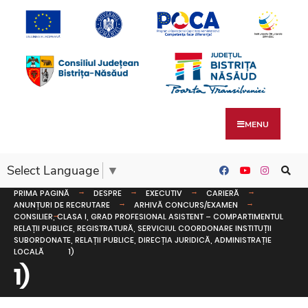
MENU
Select Language
▼
PRIMA PAGINĂ
DESPRE
EXECUTIV
CARIERĂ
ANUNȚURI DE RECRUTARE
ARHIVĂ CONCURS/EXAMEN
CONSILIER, CLASA I, GRAD PROFESIONAL ASISTENT – COMPARTIMENTUL
RELAȚII PUBLICE, REGISTRATURĂ, SERVICIUL COORDONARE INSTITUȚII
SUBORDONATE, RELAȚII PUBLICE, DIRECȚIA JURIDICĂ, ADMINISTRAȚIE
LOCALĂ
1)
1)