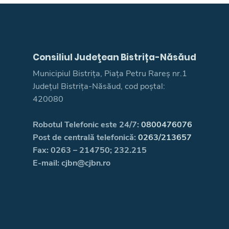
Consiliul Judeţean Bistrița-Năsăud
Municipiul Bistrița, Piața Petru Rareș nr.1
Județul Bistrița-Năsăud, cod poștal:
420080
Robotul Telefonic este 24/7:
0800476076
Post de centrală telefonică:
0263/213657
Fax: 0263 – 214750; 232.215
E-mail: cjbn@cjbn.ro