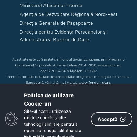
Ministerul Afacerilor Interne
Agenţia de Dezvoltare Regională Nord-Vest
Direcţia Generală de Paşapoarte
Direcția pentru Evidența Persoanelor și
Administrarea Bazelor de Date
Acest site este cofinanțat din Fondul Social European, prin Programul
Operațional Capacitate Administrativă 2014-2020,
www.poca.ro
,
cod SIPOCA 667/ MySMIS 129687
Pentru informații detaliate despre celelalte programe cofinanțate de Uniunea
Europeană, vă invităm să vizitați
www.fonduri-ue.ro
.
Conținutul acestui site web nu reprezintă în mod obligatoriu poziția oficială
a Uniunii Europene. Întreaga responsabilitate asupra
Politica de utilizare
corectitudinii și coerenței informațiilor prezentate revine inițiatorilor site-ului
Cookie-uri‎
web.
Site-ul nostru utilizează
module cookie și alte
Acceptă
Copyright © 2026 - Consiliul Judeţean Bistrița-Năsăud
tehnologii similare pentru a
optimiza funcţionalitatea si a
îmbunătăţi experienţa de