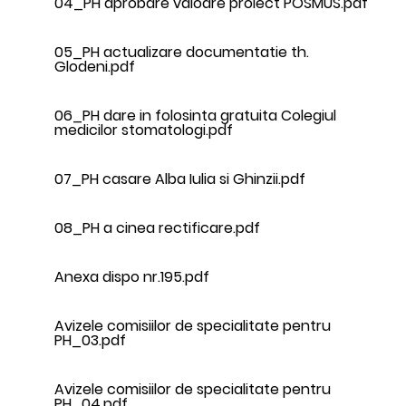
04_PH aprobare valoare proiect POSMUS.pdf
05_PH actualizare documentatie th.
Glodeni.pdf
06_PH dare in folosinta gratuita Colegiul
medicilor stomatologi.pdf
07_PH casare Alba Iulia si Ghinzii.pdf
08_PH a cinea rectificare.pdf
Anexa dispo nr.195.pdf
Avizele comisiilor de specialitate pentru
PH_03.pdf
Avizele comisiilor de specialitate pentru
PH_04.pdf