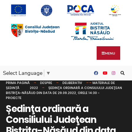
MENU
Select Language
▼
PRIMA PAGINĂ
DESPRE
DELIBERATIV
MATERIALE DE
ȘEDINȚĂ
2022
ȘEDINŢA ORDINARĂ A CONSILIULUI JUDEŢEAN
BISTRIŢA-NĂSĂUD DIN DATA DE 29.09.2022, ORELE 14:30 -
PROIECTE
Ședinţa ordinară a
Consiliului Judeţean
Bistriţa-Năsăud din data