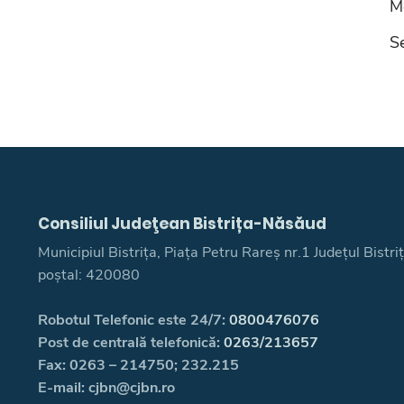
Mo
Se
Consiliul Judeţean Bistrița-Năsăud
Municipiul Bistrița, Piața Petru Rareș nr.1 Județul Bistr
poștal: 420080
Robotul Telefonic este 24/7:
0800476076
Post de centrală telefonică:
0263/213657
Fax: 0263 – 214750; 232.215
E-mail: cjbn@cjbn.ro