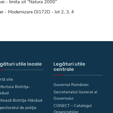
ei - limita sit ”Natura 2000”
tier - Modernizare DJ172D - lot 2, 3, 4
gături utile locale
Legături utile
centrale
rtă site
Guvernul României
fectura Bistriţa-
Secretariatul General al
săud
Guvernului
zitează Bistriţa-Năsăud
CONECT – Catalogul
pectoratul de poliţie
Organizațiilor