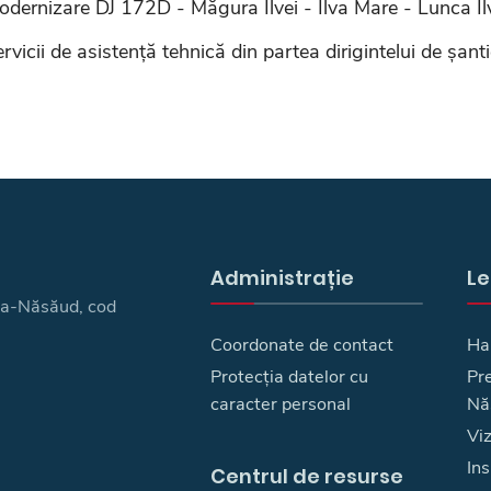
dernizare DJ 172D - Măgura Ilvei - Ilva Mare - Lunca Ilv
rvicii de asistență tehnică din partea dirigintelui de șan
Administrație
Le
ița-Năsăud, cod
Coordonate de contact
Ha
Protecția datelor cu
Pre
caracter personal
Nă
Vi
Ins
Centrul de resurse