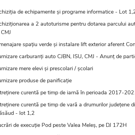
chiziția de echipamente și programe informatice - Lot 1,
chiziționarea a 2 autoturisme pentru dotarea parcului au
l CMJ
enajare spațiu verde și instalare lift exterior aferent Co
urnizare carburanți auto CJBN, ISU, CMJ - Anunț de par
rnizare mere elevi și prescolari / școlari
rnizare produse de panificație
ntreținere curentă pe timp de iarnă în perioada 2017-202
treținere curentă pe timp de vară a drumurilor județene d
ăsăud - lot 1,2
ucrări de execuție Pod peste Valea Meleș, pe DJ 172H