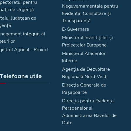
spectoratul pentru
Neguvernamentale pentru
uaţii de Urgenţă
Evidență, Consultare și
talul Judeţean de
Transparență
genţă
E-Guvernare
nagement integrat al
Ministerul Investițiilor și
eurilor
Proiectelor Europene
istrul Agricol - Proiect
Ministerul Afacerilor
Interne
Agenţia de Dezvoltare
Telefoane utile
Regională Nord-Vest
Direcţia Generală de
Paşapoarte
Direcția pentru Evidența
Persoanelor și
Administrarea Bazelor de
Date