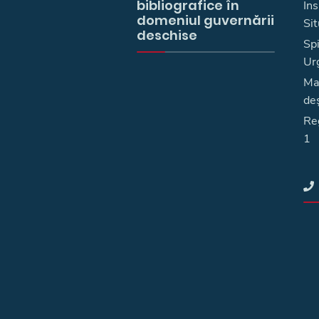
bibliografice în
In
domeniul guvernării
Sit
deschise
Spi
Ur
Ma
deş
Reg
1