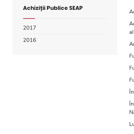
Achiziții Publice SEAP
A
A
2017
a
2016
Am
F
Fu
Fu
Î
În
N
L