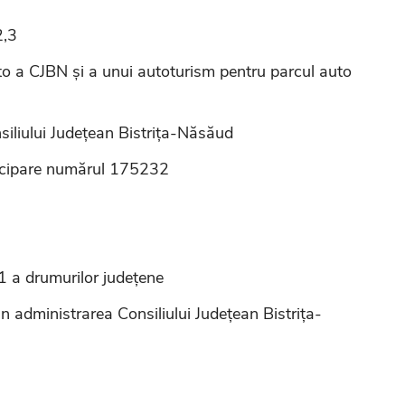
2,3
to a CJBN și a unui autoturism pentru parcul auto
nsiliului Județean Bistrița-Năsăud
ticipare numărul 175232
1 a drumurilor județene
in administrarea Consiliului Județean Bistrița-