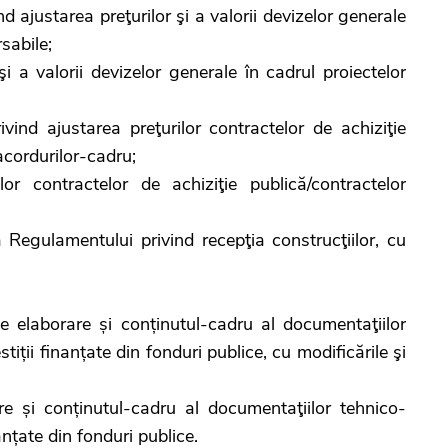
nd ajustarea preţurilor şi a valorii devizelor generale
sabile;
şi a valorii devizelor generale în cadrul proiectelor
vind ajustarea preţurilor contractelor de achiziţie
acordurilor-cadru;
lor contractelor de achiziţie publică/contractelor
Regulamentului privind recepţia construcţiilor, cu
e elaborare și conținutul-cadru al documentaţiilor
iții finanțate din fonduri publice, cu modificările şi
re și conținutul-cadru al documentaţiilor tehnico-
anțate din fonduri publice.