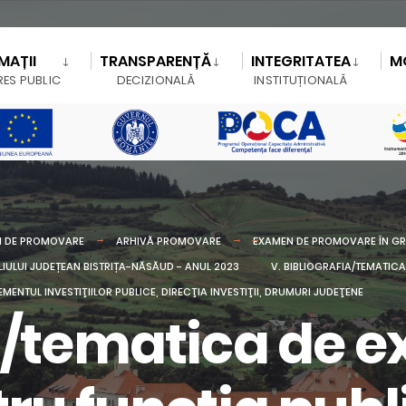
MAȚII
TRANSPARENȚĂ
INTEGRITATEA
M
RES PUBLIC
DECIZIONALĂ
INSTITUȚIONALĂ
 DE PROMOVARE
ARHIVĂ PROMOVARE
EXAMEN DE PROMOVARE ÎN GRA
LIULUI JUDEȚEAN BISTRIȚA-NĂSĂUD - ANUL 2023
V. BIBLIOGRAFIA/TEMATIC
MENTUL INVESTIŢIILOR PUBLICE, DIRECŢIA INVESTIŢII, DRUMURI JUDEŢENE
ia/tematica de