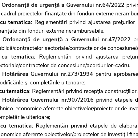
.
Ordonanţă de urgenţă a Guvernului nr.64/2022
privi
 cadrul proiectelor finanţate din fonduri externe nerambur
cu tematica
: Reglementări privind ajustarea preţurilor 
nanţate din fonduri externe nerambursabile.
.
Ordonanţă de urgenţă a Guvernului nr.47/2022
pri
blică/contractelor sectoriale/contractelor de concesiune/
-
cu tematica
: Reglementări privind ajustarea preţuri
ctoriale/contractelor de concesiune/acordurilor-cadru.
.
Hotărârea Guvernului nr.273/1994
pentru aprobarea 
dificările şi completările ulterioare;
cu tematica
: Reglementări privind recepţia construcţiilor.
.
Hotărârea Guvernului nr.907/2016
privind etapele d
hnico-economice aferente obiectivelor/proiectelor de invest
mpletările ulterioare;
-
cu tematica
: Reglementări privind etapele de elabora
onomice aferente obiectivelor/proiectelor de investiții fin