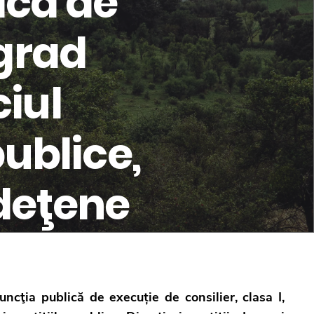
ică de
 grad
ciul
ublice,
udeţene
ncţia publică de execuție de consilier, clasa I,