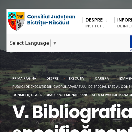
DESPRE
INFOR
INSTITUȚIE
DE INTE
Select Language
▼
PRIMA PAGINĂ
DESPRE
EXECUTIV
CARIERĂ
EXAMEN
PUBLICI DE EXECUŢIE DIN CADRUL APARATULUI DE SPECIALITATE AL CONSI
CONSILIER, CLASA I, GRAD PROFESIONAL PRINCIPAL LA SERVICIUL MANAGE
V. Bibliograf