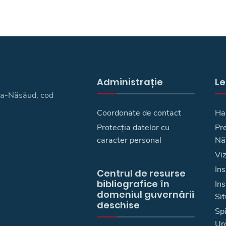
Administrație
Le
ița-Năsăud, cod
Coordonate de contact
Ha
Protecția datelor cu
Pre
caracter personal
Nă
Vi
Ins
Centrul de resurse
bibliografice în
In
domeniul guvernării
Sit
deschise
Spi
Ur