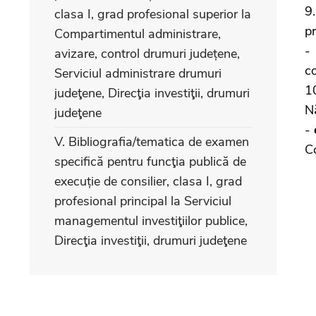
9
clasa I, grad profesional superior la
pr
Compartimentul administrare,
avizare, control drumuri județene,
co
Serviciul administrare drumuri
1
judeţene, Direcţia investiţii, drumuri
N
judeţene
-
V. Bibliografia/tematica de examen
Co
specifică pentru funcţia publică de
execuție de consilier, clasa I, grad
profesional principal la Serviciul
managementul investiţiilor publice,
Direcţia investiţii, drumuri judeţene