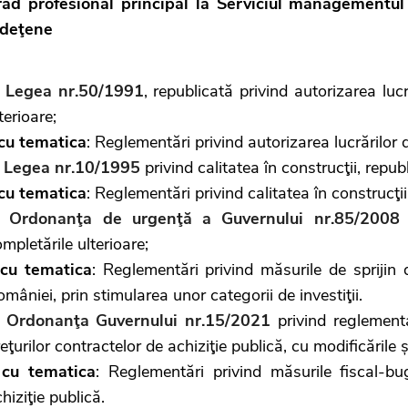
rad profesional principal la Serviciul managementul in
udeţene
.
Legea nr.50/1991
, republicată privind autorizarea lucr
terioare;
cu tematica
: Reglementări privind autorizarea lucrărilor d
.
Legea nr.10/1995
privind calitatea în construcţii, republ
cu tematica
: Reglementări privind calitatea în construcţii
Ordonanţa de urgenţă a Guvernului nr.85/2008
p
mpletările ulterioare;
cu tematica
: Reglementări privind măsurile de sprijin 
mâniei, prin stimularea unor categorii de investiţii.
.
Ordonanţa Guvernului nr.15/2021
privind reglement
eţurilor contractelor de achiziţie publică, cu modificările 
-
cu tematica
: Reglementări privind măsurile fiscal-bu
hiziţie publică.