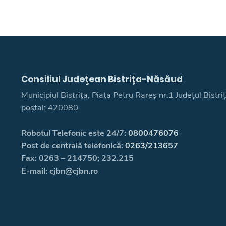
Consiliul Judeţean Bistrița-Năsăud
Municipiul Bistrița, Piața Petru Rareș nr.1 Județul Bistr
poștal: 420080
Robotul Telefonic este 24/7:
0800476076
Post de centrală telefonică:
0263/213657
Fax: 0263 – 214750; 232.215
E-mail: cjbn@cjbn.ro