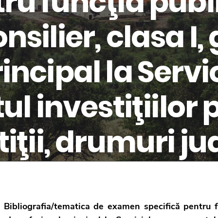
tru funcţia publ
nsilier, clasa I,
incipal la Servi
investiţiilor p
tiţii, drumuri j
. Bibliografia/tematica de examen specifică pentru fu