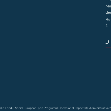
Ma
deş
Reg
1
t din Fondul Social European, prin Programul Operațional Capacitate Administrativă