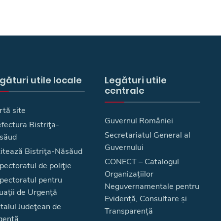
gături utile locale
Legături utile
centrale
rtă site
Guvernul României
fectura Bistriţa-
Secretariatul General al
săud
Guvernului
zitează Bistriţa-Năsăud
CONECT – Catalogul
pectoratul de poliţie
Organizațiilor
spectoratul pentru
Neguvernamentale pentru
uaţii de Urgenţă
Evidență, Consultare și
talul Judeţean de
Transparență
genţă