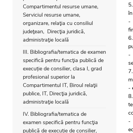
5
Compartimentul resurse umane,
în
Serviciul resurse umane,
-
organizare, relaţia cu consiliul
fi
judeţean, Direcţia juridică,
6
administraţie locală
pu
III. Bibliografia/tematica de examen
specifică pentru funcţia publică de
se
execuție de consilier, clasa I, grad
7
profesional superior la
mo
Compartimentul IT, Biroul relaţii
-
publice, IT, Direcţia juridică,
8
administraţie locală
te
co
IV. Bibliografia/tematica de
examen specifică pentru funcţia
ec
publică de execuție de consilier,