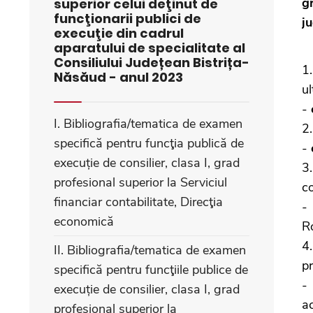
g
superior celui deţinut de
funcţionarii publici de
j
execuţie din cadrul
aparatului de specialitate al
Consiliului Județean Bistrița-
1
Năsăud - anul 2023
ul
-
I. Bibliografia/tematica de examen
2
specifică pentru funcţia publică de
-
execuție de consilier, clasa I, grad
3.
profesional superior la Serviciul
co
financiar contabilitate, Direcţia
-
economică
Ro
4
II. Bibliografia/tematica de examen
pr
specifică pentru funcţiile publice de
execuție de consilier, clasa I, grad
ac
profesional superior la