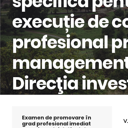
specifică pen
execuție de co
profesional pr
managementul 
Direcţia inves
Examen de promovare în
V
grad profesional imediat