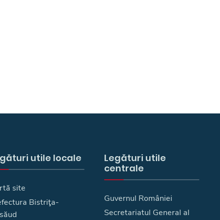
gături utile locale
Legături utile
centrale
rtă site
Guvernul României
fectura Bistriţa-
Secretariatul General al
săud