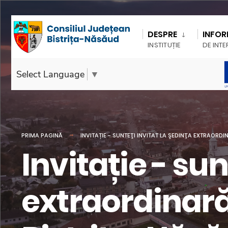
DESPRE
INFOR
INSTITUȚIE
DE INTE
Select Language
▼
PRIMA PAGINĂ
INVITAȚIE - SUNTEŢI INVITAT LA ŞEDINŢA EXTRAORD
Invitație - sun
extraordinară