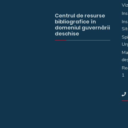
Vi
Ins
Centrul de resurse
bibliografice în
In
domeniul guvernării
Sit
deschise
Spi
Ur
Ma
deş
Reg
1