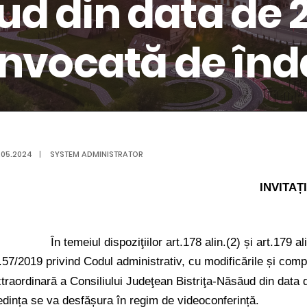
d din data de 2
convocată de în
.05.2024
|
SYSTEM ADMINISTRATOR
INVITAȚ
În temeiul dispoziţiilor art.178 alin.(2) și art.179
.57/2019 privind Codul administrativ, cu modificările și compl
traordinară a Consiliului Judeţean Bistriţa-Năsăud din data
dința se va desfășura în regim de videoconferință.