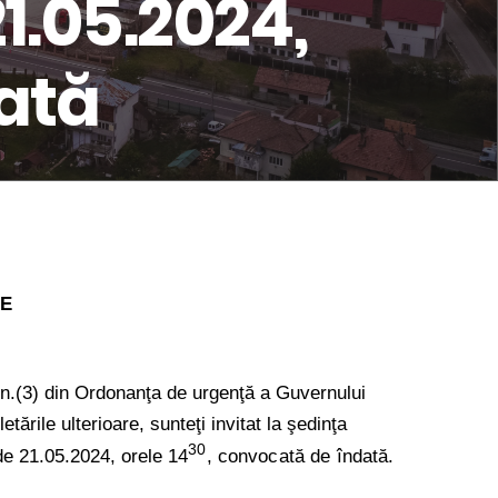
1.05.2024,
dată
IE
 alin.(3) din Ordonanţa de urgenţă a Guvernului
etările ulterioare,
sunteţi invitat la şedinţa
30
 de 21.05.2024, orele
14
, convocată de îndată.