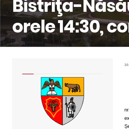
Bistriţa-Năsău
orele 14:30, 
20
nr
ex
Șe