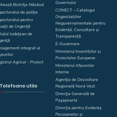
Guvernului
zitează Bistriţa-Năsăud
CONECT – Catalogul
pectoratul de poliţie
Organizațiilor
spectoratul pentru
Neguvernamentale pentru
uaţii de Urgenţă
Evidență, Consultare și
talul Judeţean de
Transparență
genţă
E-Guvernare
nagement integrat al
Ministerul Investițiilor și
eurilor
Proiectelor Europene
istrul Agricol - Proiect
Ministerul Afacerilor
Interne
Agenţia de Dezvoltare
Telefoane utile
Regională Nord-Vest
Direcţia Generală de
Paşapoarte
Direcția pentru Evidența
Persoanelor și