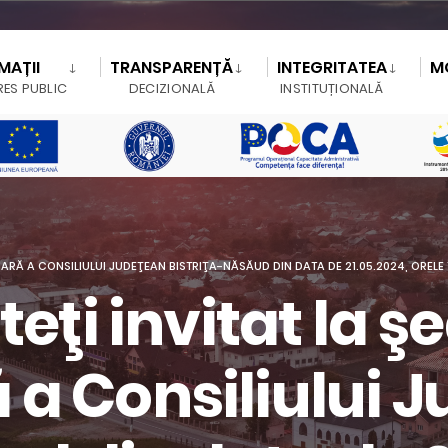
MAȚII
TRANSPARENȚĂ
INTEGRITATEA
M
RES PUBLIC
DECIZIONALĂ
INSTITUȚIONALĂ
INARĂ A CONSILIULUI JUDEŢEAN BISTRIŢA-NĂSĂUD DIN DATA DE 21.05.2024, OREL
teţi invitat la ş
 a Consiliului 