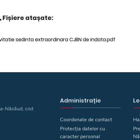
Fișiere atașate:
vitatie sedinta extraordinara CJBN de indata.pdf
Administrație
Le
ița-Năsăud, cod
Coordonate de contact
Ha
Protecția datelor cu
Pre
caracter personal
Nă