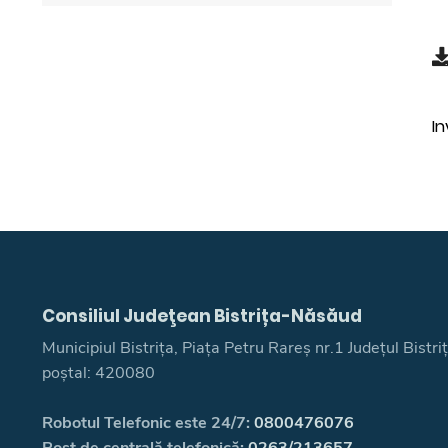
In
Consiliul Judeţean Bistrița-Năsăud
Municipiul Bistrița, Piața Petru Rareș nr.1 Județul Bistr
poștal: 420080
Robotul Telefonic este 24/7:
0800476076
Post de centrală telefonică:
0263/213657