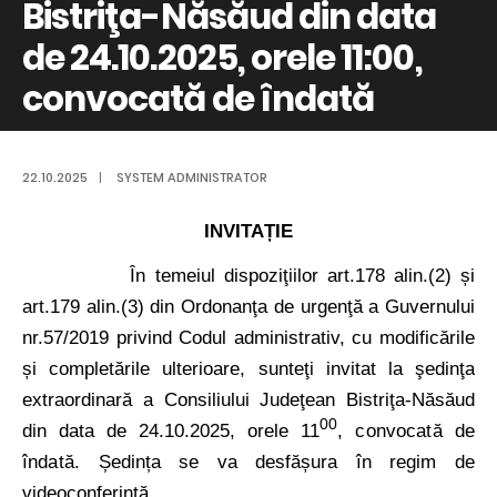
Bistriţa-Năsăud din data
de 24.10.2025, orele 11:00,
convocată de îndată
22.10.2025
|
SYSTEM ADMINISTRATOR
INVITAȚIE
În temeiul dispoziţiilor art.178 alin.(2) și
art.179 alin.(3) din Ordonanţa de urgenţă a Guvernului
nr.57/2019 privind Codul administrativ, cu modificările
și completările ulterioare,
sunteţi invitat la şedinţa
extraordinară a Consiliului Judeţean Bistriţa-Năsăud
00
din data de 24.10.2025, orele
11
, convocată de
îndată.
Ședința se va desfășura în regim de
videoconferință.