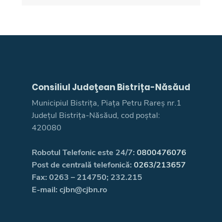
Consiliul Judeţean Bistrița-Năsăud
Municipiul Bistrița, Piața Petru Rareș nr.1
Județul Bistrița-Năsăud, cod poștal:
420080
Robotul Telefonic este 24/7:
0800476076
Post de centrală telefonică:
0263/213657
Fax: 0263 – 214750; 232.215
E-mail: cjbn@cjbn.ro