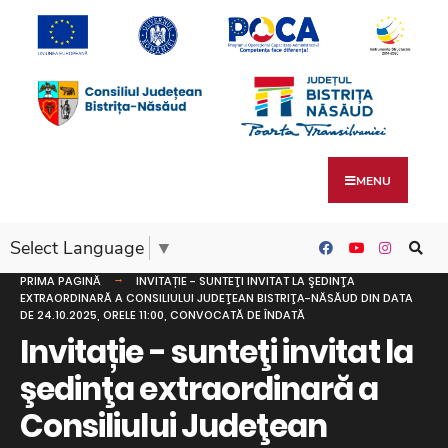
MENU
Select Language
▼
PRIMA PAGINĂ
INVITAȚIE - SUNTEŢI INVITAT LA ŞEDINŢA
EXTRAORDINARĂ A CONSILIULUI JUDEŢEAN BISTRIŢA-NĂSĂUD DIN DATA
DE 24.10.2025, ORELE 11:00, CONVOCATĂ DE ÎNDATĂ
Invitație - sunteţi invitat la
şedinţa extraordinară a
Consiliului Judeţean