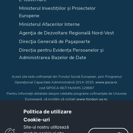
Ministerul Investițiilor și Proiectelor
Europene
Ministerul Afacerilor Interne
Agenţia de Dezvoltare Regională Nord-Vest
Direcţia Generală de Paşapoarte
Direcția pentru Evidența Persoanelor și
Administrarea Bazelor de Date
Acest site este cofinanțat din Fondul Social European, prin Programul
Operațional Capacitate Administrativă 2014-2020,
www.poca.ro
,
cod SIPOCA 667/ MySMIS 129687
Pentru informații detaliate despre celelalte programe cofinanțate de Uniunea
Europeană, vă invităm să vizitați
www.fonduri-ue.ro
.
Conținutul acestui site web nu reprezintă în mod obligatoriu poziția oficială
a Uniunii Europene. Întreaga responsabilitate asupra
Politica de utilizare
corectitudinii și coerenței informațiilor prezentate revine inițiatorilor site-ului
Cookie-uri‎
web.
Site-ul nostru utilizează