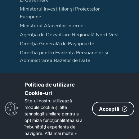
Ministerul Investițiilor și Proiectelor
Europene
Ministerul Afacerilor Interne
Agenţia de Dezvoltare Regională Nord-Vest
Direcţia Generală de Paşapoarte
Direcția pentru Evidența Persoanelor și
Administrarea Bazelor de Date
Acest site este cofinanțat din Fondul Social European, prin Programul
Politica de utilizare
Operațional Capacitate Administrativă 2014-2020,
www.poca.ro
,
cod SIPOCA 667/ MySMIS 129687
Cookie-uri‎
Pentru informații detaliate despre celelalte programe cofinanțate de Uniunea
Site-ul nostru utilizează
Europeană, vă invităm să vizitați
www.fonduri-ue.ro
.
module cookie și alte
Acceptă
Conținutul acestui site web nu reprezintă în mod obligatoriu poziția oficială
tehnologii similare pentru a
a Uniunii Europene. Întreaga responsabilitate asupra
optimiza funcţionalitatea si a
corectitudinii și coerenței informațiilor prezentate revine inițiatorilor site-ului
îmbunătăţi experienţa de
web.
navigare.
Află mai multe »