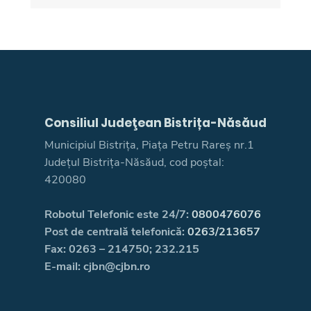
Consiliul Judeţean Bistrița-Năsăud
Municipiul Bistrița, Piața Petru Rareș nr.1
Județul Bistrița-Năsăud, cod poștal:
420080
Robotul Telefonic este 24/7:
0800476076
Post de centrală telefonică:
0263/213657
Fax: 0263 – 214750; 232.215
E-mail: cjbn@cjbn.ro