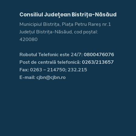
Consiliul Judeţean Bistrița-Năsăud
Municipiul Bistrița, Piața Petru Rareș nr.1
Județul Bistrița-Năsăud, cod poștal:
420080
Robotul Telefonic este 24/7:
0800476076
Post de centrală telefonică:
0263/213657
Fax: 0263 – 214750; 232.215
E-mail: cjbn@cjbn.ro