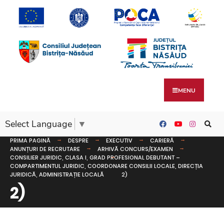
MENU
Select Language
▼
PRIMA PAGINĂ
DESPRE
EXECUTIV
CARIERĂ
ANUNȚURI DE RECRUTARE
ARHIVĂ CONCURS/EXAMEN
CONSILIER JURIDIC, CLASA I, GRAD PROFESIONAL DEBUTANT –
COMPARTIMENTUL JURIDIC, COORDONARE CONSILII LOCALE, DIRECȚIA
JURIDICĂ, ADMINISTRAȚIE LOCALĂ
2)
2)