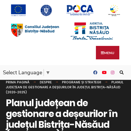
MENU
Select Language
▼
PRIMA PAGINĂ
DESPRE
PROGRAME ȘI STRATEGII
PLANUL
JUDEȚEAN DE GESTIONARE A DEȘEURILOR ÎN JUDEȚUL BISTRIȚA-NĂSĂUD
(2020-2025)
Planul județean de
gestionare a deșeurilor în
județul Bistrița-Năsăud