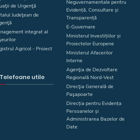
Neguvernamentale pentru
uaţii de Urgenţă
Evidență, Consultare și
talul Judeţean de
Transparență
genţă
E-Guvernare
nagement integrat al
Ministerul Investițiilor și
eurilor
Proiectelor Europene
istrul Agricol - Proiect
Ministerul Afacerilor
Interne
Agenţia de Dezvoltare
Telefoane utile
Regională Nord-Vest
Direcţia Generală de
Paşapoarte
Direcția pentru Evidența
Persoanelor și
Administrarea Bazelor de
Date