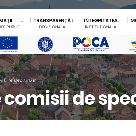
MAȚII
TRANSPARENȚĂ
INTEGRITATEA
M
RES PUBLIC
DECIZIONALĂ
INSTITUȚIONALĂ
ISII DE SPECIALITATE
 comisii de spec