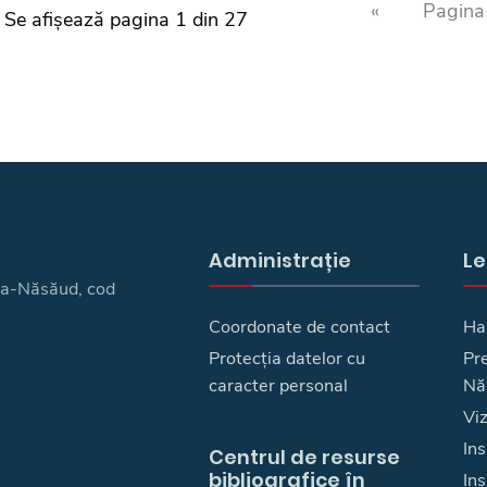
«
Pagina 
Se afișează pagina 1 din 27
Administrație
Le
ița-Năsăud, cod
Coordonate de contact
Ha
Protecția datelor cu
Pre
caracter personal
Nă
Vi
Ins
Centrul de resurse
bibliografice în
In