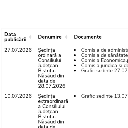
Data
Denumire
Documente
publicării
27.07.2026
Ședința
Comisia de administr
ordinară a
Comisia de sănătate, 
Consiliului
Comisia Economica.
Județean
Comisia juridica si 
Bistrița-
Grafic sedinte 27.0
Năsăud din
data de
28.07.2026
10.07.2026
Ședința
Grafic sedinte 13.0
extraordinară
a Consiliului
Județean
Bistrița-
Năsăud din
data de