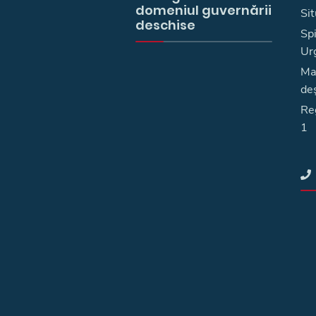
domeniul guvernării
Sit
deschise
Spi
Ur
Ma
deş
Reg
1