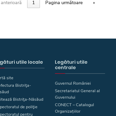
anterioară
1
Pagina următoare
»
gături utile locale
Legături utile
centrale
rtă site
Guvernul României
fectura Bistriţa-
Secretariatul General al
săud
Guvernului
zitează Bistriţa-Năsăud
CONECT – Catalogul
pectoratul de poliţie
Organizațiilor
spectoratul pentru