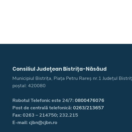
Consiliul Judeţean Bistrița-Năsăud
Municipiul Bistrița, Piața Petru Rareș nr.1 Județul Bistr
poștal: 420080
Robotul Telefonic este 24/7:
0800476076
Post de centrală telefonică:
0263/213657
Fax: 0263 – 214750; 232.215
E-mail: cjbn@cjbn.ro