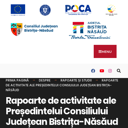
MENU
PRIMA PAGINĂ
DESPRE
RAPOARTE ȘI STUDII
RAPOARTE
DE ACTIVITATE ALE PREȘEDINTELUI CONSILIULUI JUDEȚEAN BISTRIȚA-
NĂSĂUD
Rapoarte de activitate ale
Președintelui Consiliului
Județean Bistrița-Năsăud