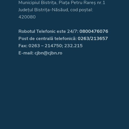
Municipiul Bistrița, Piața Petru Rareș nr.1
Județul Bistrița-Năsăud, cod poștal:
420080
Robotul Telefonic este 24/7:
0800476076
Post de centrală telefonică:
0263/213657
Fax: 0263 – 214750; 232.215
E-mail: cjbn@cjbn.ro