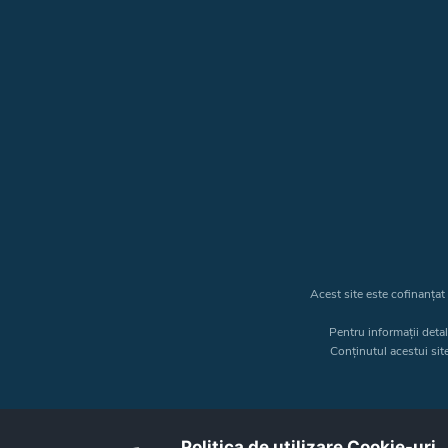
Acest site este cofinanța
Pentru informații deta
Conținutul acestui sit
Politica de utilizare Cookie-uri‎