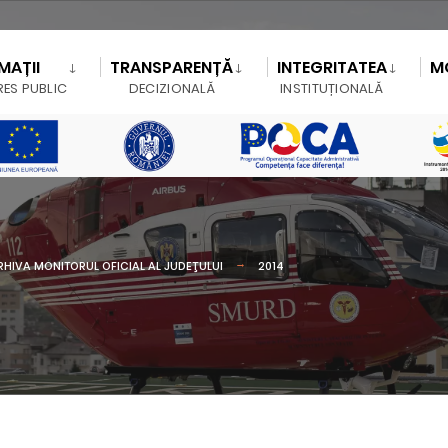
MAȚII
TRANSPARENȚĂ
INTEGRITATEA
M
RES PUBLIC
DECIZIONALĂ
INSTITUȚIONALĂ
RHIVA MONITORUL OFICIAL AL JUDEŢULUI
2014