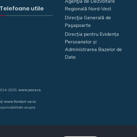
Agenţia de Dezvoltare
Telefoane utile
Regională Nord-Vest
Direcţia Generală de
Paşapoarte
Direcția pentru Evidența
Persoanelor și
Administrarea Bazelor de
Date
 2014-2020,
www.poca.ro
,
ați
www.fonduri-ue.ro
.
responsabilitate asupra