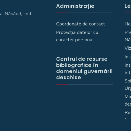
Administrație
Le
ița-Năsăud, cod
Coordonate de contact
Ha
Protecția datelor cu
Pre
caracter personal
Nă
Vi
Ins
Centrul de resurse
bibliografice în
In
domeniul guvernării
Sit
deschise
Spi
Ur
Ma
deş
Reg
1