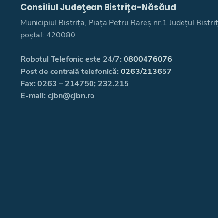
Consiliul Judeţean Bistrița-Năsăud
Municipiul Bistrița, Piața Petru Rareș nr.1 Județul Bistr
poștal: 420080
Robotul Telefonic este 24/7:
0800476076
Post de centrală telefonică:
0263/213657
Fax: 0263 – 214750; 232.215
E-mail: cjbn@cjbn.ro