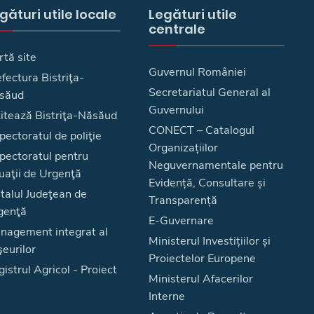
gături utile locale
Legături utile
centrale
rtă site
Guvernul României
fectura Bistriţa-
Secretariatul General al
săud
Guvernului
zitează Bistriţa-Năsăud
CONECT – Catalogul
pectoratul de poliţie
Organizațiilor
spectoratul pentru
Neguvernamentale pentru
uaţii de Urgenţă
Evidență, Consultare și
talul Judeţean de
Transparență
genţă
E-Guvernare
nagement integrat al
Ministerul Investițiilor și
eurilor
Proiectelor Europene
istrul Agricol - Proiect
Ministerul Afacerilor
Interne