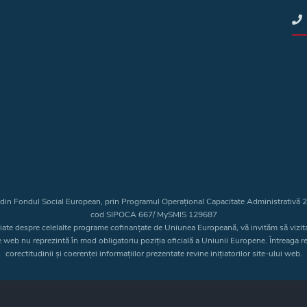
t din Fondul Social European, prin Programul Operațional Capacitate Administrativă
cod SIPOCA 667/ MySMIS 129687
liate despre celelalte programe cofinanțate de Uniunea Europeană, vă invităm să vizit
e web nu reprezintă în mod obligatoriu poziția oficială a Uniunii Europene. Întreaga 
corectitudinii și coerenței informațiilor prezentate revine inițiatorilor site-ului web.
Copyright © 2026 - Consiliul Judeţean Bistrița-Năsăud