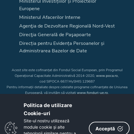
Ministerul Investițiilor și Proiectelor
Europene
Ministerul Afacerilor Interne
Agenţia de Dezvoltare Regională Nord-Vest
Direcţia Generală de Paşapoarte
Direcția pentru Evidența Persoanelor și
Administrarea Bazelor de Date
Acest site este cofinanțat din Fondul Social European, prin Programul
Operațional Capacitate Administrativă 2014-2020,
www.poca.ro
,
cod SIPOCA 667/ MySMIS 129687
Pentru informații detaliate despre celelalte programe cofinanțate de Uniunea
Europeană, vă invităm să vizitați
www.fonduri-ue.ro
.
Conținutul acestui site web nu reprezintă în mod obligatoriu poziția oficială
a Uniunii Europene. Întreaga responsabilitate asupra
Politica de utilizare
corectitudinii și coerenței informațiilor prezentate revine inițiatorilor site-ului
Cookie-uri‎
web.
Site-ul nostru utilizează
module cookie și alte
Acceptă
Copyright © 2026 - Consiliul Judeţean Bistrița-Năsăud
tehnologii similare pentru a