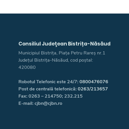
Consiliul Judeţean Bistrița-Năsăud
Municipiul Bistrița, Piața Petru Rareș nr.1
Județul Bistrița-Năsăud, cod poștal:
420080
Robotul Telefonic este 24/7:
0800476076
Post de centrală telefonică:
0263/213657
Fax: 0263 – 214750; 232.215
E-mail: cjbn@cjbn.ro