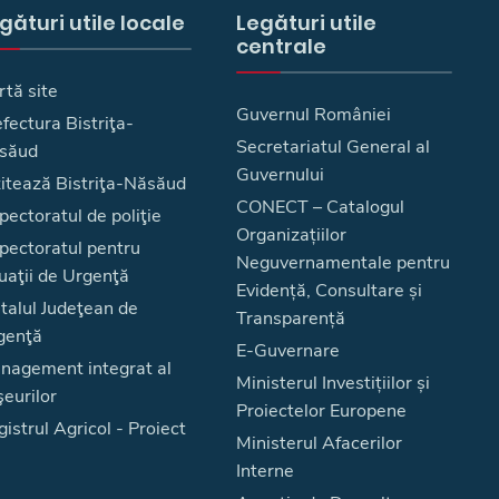
gături utile locale
Legături utile
centrale
rtă site
Guvernul României
fectura Bistriţa-
Secretariatul General al
săud
Guvernului
zitează Bistriţa-Năsăud
CONECT – Catalogul
pectoratul de poliţie
Organizațiilor
spectoratul pentru
Neguvernamentale pentru
uaţii de Urgenţă
Evidență, Consultare și
talul Judeţean de
Transparență
genţă
E-Guvernare
nagement integrat al
Ministerul Investițiilor și
eurilor
Proiectelor Europene
istrul Agricol - Proiect
Ministerul Afacerilor
Interne