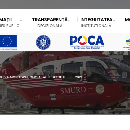
MAȚII
TRANSPARENȚĂ
INTEGRITATEA
M
RES PUBLIC
DECIZIONALĂ
INSTITUȚIONALĂ
RHIVA MONITORUL OFICIAL AL JUDEŢULUI
2012