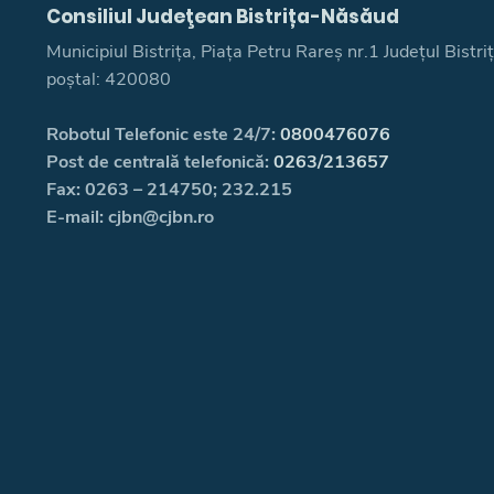
Consiliul Judeţean Bistrița-Năsăud
Municipiul Bistrița, Piața Petru Rareș nr.1 Județul Bistr
poștal: 420080
Robotul Telefonic este 24/7:
0800476076
Post de centrală telefonică:
0263/213657
Fax: 0263 – 214750; 232.215
E-mail: cjbn@cjbn.ro