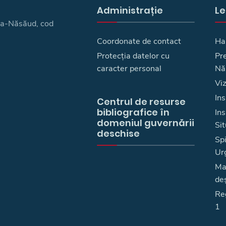
Administrație
Le
ița-Năsăud, cod
Coordonate de contact
Ha
Protecția datelor cu
Pre
caracter personal
Nă
Vi
Ins
Centrul de resurse
bibliografice în
In
domeniul guvernării
Sit
deschise
Spi
Ur
Ma
deş
Reg
1