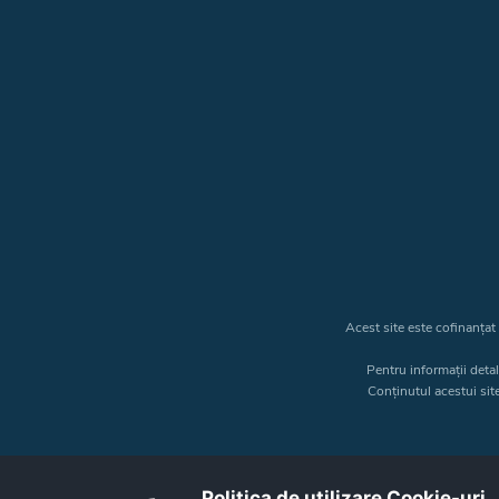
Acest site este cofinanța
Pentru informații deta
Conținutul acestui sit
Politica de utilizare Cookie-uri‎