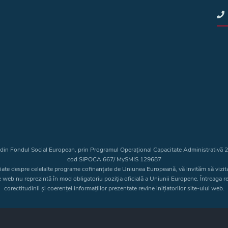
t din Fondul Social European, prin Programul Operațional Capacitate Administrativă
cod SIPOCA 667/ MySMIS 129687
liate despre celelalte programe cofinanțate de Uniunea Europeană, vă invităm să vizit
e web nu reprezintă în mod obligatoriu poziția oficială a Uniunii Europene. Întreaga 
corectitudinii și coerenței informațiilor prezentate revine inițiatorilor site-ului web.
Copyright © 2026 - Consiliul Judeţean Bistrița-Năsăud