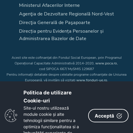
Ministerul Afacerilor Interne
Agenţia de Dezvoltare Regională Nord-Vest
Direcţia Generală de Paşapoarte
Direcția pentru Evidența Persoanelor și
Administrarea Bazelor de Date
Acest site este cofinanțat din Fondul Social European, prin Programul
Operațional Capacitate Administrativă 2014-2020,
www.poca.ro
,
cod SIPOCA 667/ MySMIS 129687
Pentru informații detaliate despre celelalte programe cofinanțate de Uniunea
Europeană, vă invităm să vizitați
www.fonduri-ue.ro
.
Conținutul acestui site web nu reprezintă în mod obligatoriu poziția oficială
a Uniunii Europene. Întreaga responsabilitate asupra
Politica de utilizare
corectitudinii și coerenței informațiilor prezentate revine inițiatorilor site-ului
Cookie-uri‎
web.
Site-ul nostru utilizează
module cookie și alte
Acceptă
Copyright © 2026 - Consiliul Judeţean Bistrița-Năsăud
tehnologii similare pentru a
optimiza funcţionalitatea si a
îmbunătăţi experienţa de