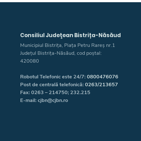
Consiliul Judeţean Bistrița-Năsăud
Municipiul Bistrița, Piața Petru Rareș nr.1
Județul Bistrița-Năsăud, cod poștal:
420080
Robotul Telefonic este 24/7:
0800476076
Post de centrală telefonică:
0263/213657
Fax: 0263 – 214750; 232.215
E-mail: cjbn@cjbn.ro