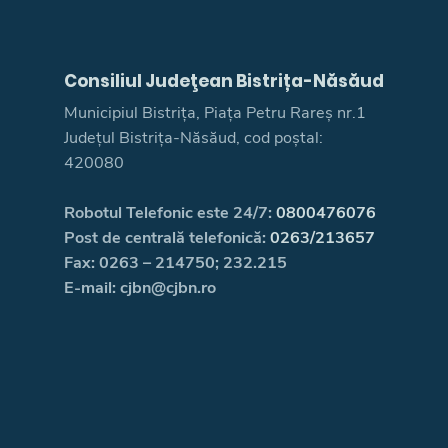
Consiliul Judeţean Bistrița-Năsăud
Municipiul Bistrița, Piața Petru Rareș nr.1
Județul Bistrița-Năsăud, cod poștal:
420080
Robotul Telefonic este 24/7:
0800476076
Post de centrală telefonică:
0263/213657
Fax: 0263 – 214750; 232.215
E-mail: cjbn@cjbn.ro