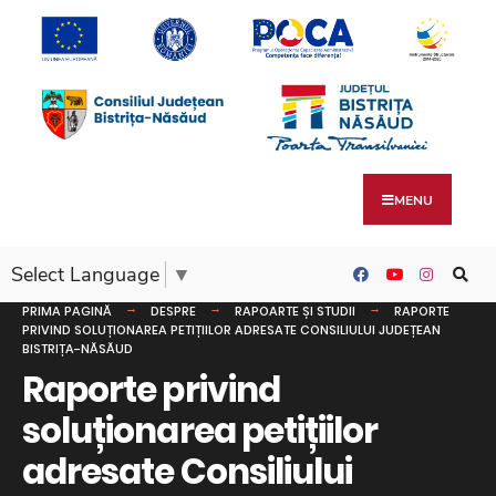
MENU
Select Language
▼
PRIMA PAGINĂ
DESPRE
RAPOARTE ȘI STUDII
RAPORTE
PRIVIND SOLUȚIONAREA PETIȚIILOR ADRESATE CONSILIULUI JUDEȚEAN
BISTRIȚA-NĂSĂUD
Raporte privind
soluționarea petițiilor
adresate Consiliului