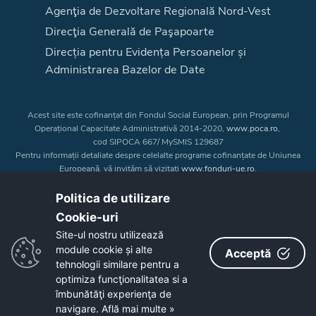
Agenţia de Dezvoltare Regională Nord-Vest
Direcţia Generală de Paşapoarte
Direcția pentru Evidența Persoanelor și
Administrarea Bazelor de Date
Acest site este cofinanțat din Fondul Social European, prin Programul
Operațional Capacitate Administrativă 2014-2020,
www.poca.ro
,
cod SIPOCA 667/ MySMIS 129687
Pentru informații detaliate despre celelalte programe cofinanțate de Uniunea
Europeană, vă invităm să vizitați
www.fonduri-ue.ro
.
Conținutul acestui site web nu reprezintă în mod obligatoriu poziția oficială
a Uniunii Europene. Întreaga responsabilitate asupra
Politica de utilizare
corectitudinii și coerenței informațiilor prezentate revine inițiatorilor site-ului
Cookie-uri‎
web.
Site-ul nostru utilizează
module cookie și alte
Acceptă
Copyright © 2026 - Consiliul Judeţean Bistrița-Năsăud
tehnologii similare pentru a
optimiza funcţionalitatea si a
îmbunătăţi experienţa de
navigare.
Află mai multe »