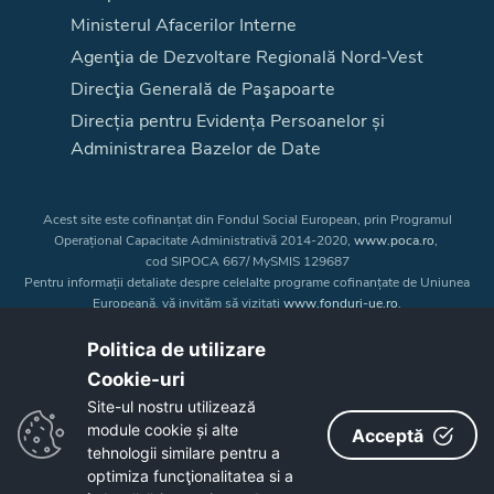
Ministerul Afacerilor Interne
Agenţia de Dezvoltare Regională Nord-Vest
Direcţia Generală de Paşapoarte
Direcția pentru Evidența Persoanelor și
Administrarea Bazelor de Date
Acest site este cofinanțat din Fondul Social European, prin Programul
Operațional Capacitate Administrativă 2014-2020,
www.poca.ro
,
cod SIPOCA 667/ MySMIS 129687
Pentru informații detaliate despre celelalte programe cofinanțate de Uniunea
Europeană, vă invităm să vizitați
www.fonduri-ue.ro
.
Conținutul acestui site web nu reprezintă în mod obligatoriu poziția oficială
a Uniunii Europene. Întreaga responsabilitate asupra
Politica de utilizare
corectitudinii și coerenței informațiilor prezentate revine inițiatorilor site-ului
Cookie-uri‎
web.
Site-ul nostru utilizează
module cookie și alte
Acceptă
Copyright © 2026 - Consiliul Judeţean Bistrița-Năsăud
tehnologii similare pentru a
optimiza funcţionalitatea si a