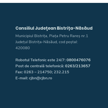
Consiliul Judeţean Bistrița-Năsăud
Municipiul Bistrița, Piața Petru Rareș nr.1
Județul Bistrița-Năsăud, cod poștal:
420080
Robotul Telefonic este 24/7:
0800476076
Post de centrală telefonică:
0263/213657
Fax: 0263 – 214750; 232.215
E-mail: cjbn@cjbn.ro