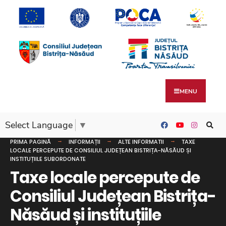
MENU
Select Language
▼
PRIMA PAGINĂ
INFORMAȚII
ALTE INFORMATII
TAXE
LOCALE PERCEPUTE DE CONSILIUL JUDEȚEAN BISTRIȚA-NĂSĂUD ȘI
INSTITUȚIILE SUBORDONATE
Taxe locale percepute de
Consiliul Județean Bistrița-
Năsăud și instituțiile