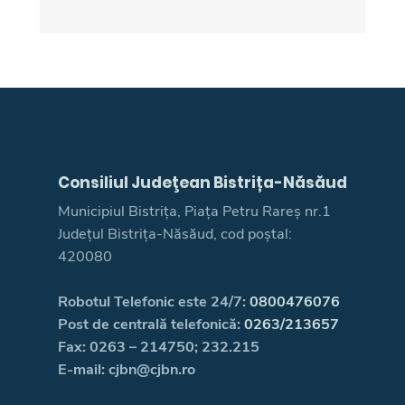
Consiliul Judeţean Bistrița-Năsăud
Municipiul Bistrița, Piața Petru Rareș nr.1
Județul Bistrița-Năsăud, cod poștal:
420080
Robotul Telefonic este 24/7:
0800476076
Post de centrală telefonică:
0263/213657
Fax: 0263 – 214750; 232.215
E-mail: cjbn@cjbn.ro