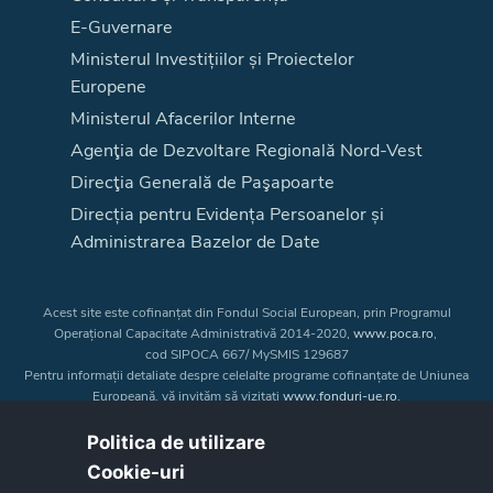
E-Guvernare
Ministerul Investițiilor și Proiectelor
Europene
Ministerul Afacerilor Interne
Agenţia de Dezvoltare Regională Nord-Vest
Direcţia Generală de Paşapoarte
Direcția pentru Evidența Persoanelor și
Administrarea Bazelor de Date
Acest site este cofinanțat din Fondul Social European, prin Programul
Operațional Capacitate Administrativă 2014-2020,
www.poca.ro
,
cod SIPOCA 667/ MySMIS 129687
Pentru informații detaliate despre celelalte programe cofinanțate de Uniunea
Europeană, vă invităm să vizitați
www.fonduri-ue.ro
.
Conținutul acestui site web nu reprezintă în mod obligatoriu poziția oficială
a Uniunii Europene. Întreaga responsabilitate asupra
Politica de utilizare
corectitudinii și coerenței informațiilor prezentate revine inițiatorilor site-ului
Cookie-uri‎
web.