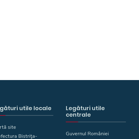
gături utile locale
Legături utile
centrale
rtă site
Guvernul României
fectura Bistriţa-