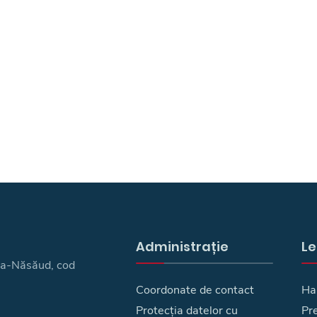
Administrație
Le
ița-Năsăud, cod
Coordonate de contact
Ha
Protecția datelor cu
Pre