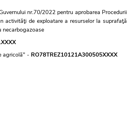
 Guvernului nr.70/2022 pentru aprobarea Procedurii
n activităţi de exploatare a resurselor la suprafaţă
sau necarbogazoase
1XXXX
e agricolă" -
RO78TREZ10121A300505XXXX