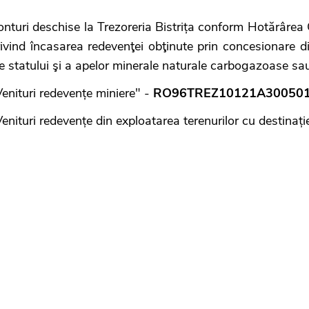
onturi deschise la Trezoreria Bistrița conform Hotărârea
ivind încasarea redevenţei obţinute prin concesionare di
le statului şi a apelor minerale naturale carbogazoase 
enituri redevențe miniere" -
RO96TREZ10121A30050
enituri redevențe din exploatarea terenurilor cu destinați