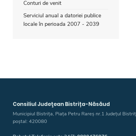
Conturi de venit
Serviciul anual a datoriei publice
locale în perioada 2007 - 2039
Consiliul Judeţean Bistrița-Năsăud
Municipiul Bistrița, Piața Petru Rareș nr.1 Județul Bistr
poștal: 420080