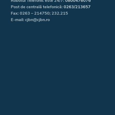
Robotul Telefonic este 24/7:
0800476076
Post de centrală telefonică:
0263/213657
Fax: 0263 – 214750; 232.215
E-mail: cjbn@cjbn.ro