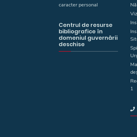
caracter personal
Nă
Vi
Ins
Centrul de resurse
bibliografice în
In
domeniul guvernării
Sit
deschise
Spi
Ur
Ma
deş
Reg
1