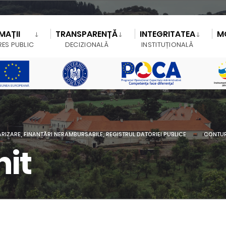
MAȚII
TRANSPARENȚĂ
INTEGRITATEA
M
RES PUBLIC
DECIZIONALĂ
INSTITUȚIONALĂ
ARIZARE, FINANȚĂRI NERAMBURSABILE, REGISTRUL DATORIEI PUBLICE
CONTUR
nit