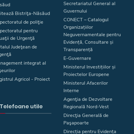
Secretariatul General al
săud
Guvernului
zitează Bistriţa-Năsăud
CONECT – Catalogul
pectoratul de poliţie
Organizațiilor
spectoratul pentru
Neguvernamentale pentru
uaţii de Urgenţă
Evidență, Consultare și
talul Judeţean de
Transparență
genţă
E-Guvernare
nagement integrat al
Ministerul Investițiilor și
eurilor
Proiectelor Europene
istrul Agricol - Proiect
Ministerul Afacerilor
Interne
Agenţia de Dezvoltare
Telefoane utile
Regională Nord-Vest
Direcţia Generală de
Paşapoarte
Direcția pentru Evidența