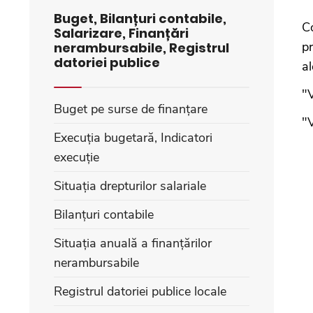
Buget, Bilanțuri contabile,
C
Salarizare, Finanțări
pr
nerambursabile, Registrul
datoriei publice
a
"V
Buget pe surse de finanțare
"V
Execuția bugetară, Indicatori
execuție
Situația drepturilor salariale
Bilanțuri contabile
Situația anuală a finanțărilor
nerambursabile
Registrul datoriei publice locale