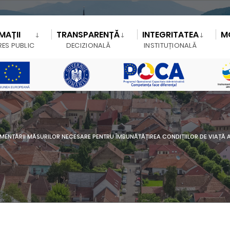
MAȚII
TRANSPARENȚĂ
INTEGRITATEA
M
RES PUBLIC
DECIZIONALĂ
INSTITUȚIONALĂ
NTĂRII MĂSURILOR NECESARE PENTRU ÎMBUNĂTĂȚIREA CONDIȚIILOR DE VIAȚĂ A