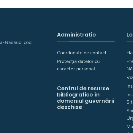
Administrație
Le
ița-Năsăud, cod
Coordonate de contact
Ha
Protecția datelor cu
Pre
caracter personal
Nă
Vi
Ins
Centrul de resurse
bibliografice în
In
domeniul guvernării
Sit
deschise
Spi
Ur
Ma