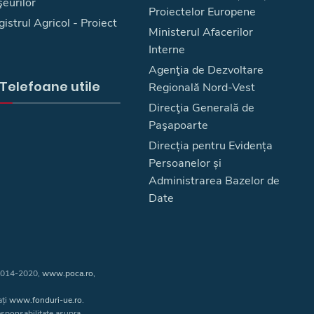
eurilor
Proiectelor Europene
istrul Agricol - Proiect
Ministerul Afacerilor
Interne
Agenţia de Dezvoltare
Telefoane utile
Regională Nord-Vest
Direcţia Generală de
Paşapoarte
Direcția pentru Evidența
Persoanelor și
Administrarea Bazelor de
Date
 2014-2020,
www.poca.ro
,
ați
www.fonduri-ue.ro
.
responsabilitate asupra