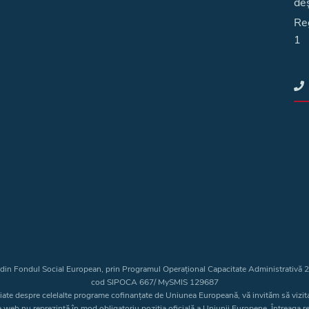
deş
Reg
1
t din Fondul Social European, prin Programul Operațional Capacitate Administrativă
cod SIPOCA 667/ MySMIS 129687
liate despre celelalte programe cofinanțate de Uniunea Europeană, vă invităm să vizit
e web nu reprezintă în mod obligatoriu poziția oficială a Uniunii Europene. Întreaga 