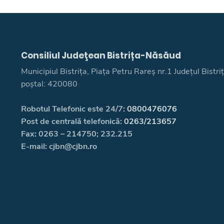
Consiliul Judeţean Bistrița-Năsăud
Municipiul Bistrița, Piața Petru Rareș nr.1 Județul Bistr
poștal: 420080
Robotul Telefonic este 24/7:
0800476076
Post de centrală telefonică:
0263/213657
Fax: 0263 – 214750; 232.215
E-mail: cjbn@cjbn.ro