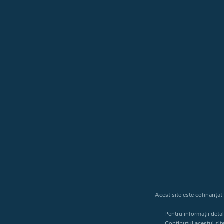
Acest site este cofinanța
Pentru informații deta
Conținutul acestui sit