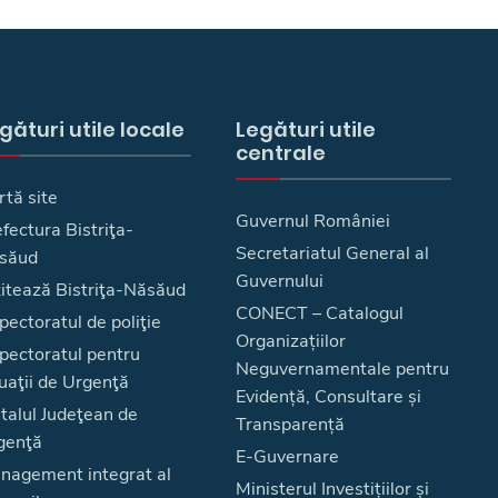
gături utile locale
Legături utile
centrale
rtă site
Guvernul României
fectura Bistriţa-
Secretariatul General al
săud
Guvernului
zitează Bistriţa-Năsăud
CONECT – Catalogul
pectoratul de poliţie
Organizațiilor
spectoratul pentru
Neguvernamentale pentru
uaţii de Urgenţă
Evidență, Consultare și
talul Judeţean de
Transparență
genţă
E-Guvernare
nagement integrat al
Ministerul Investițiilor și