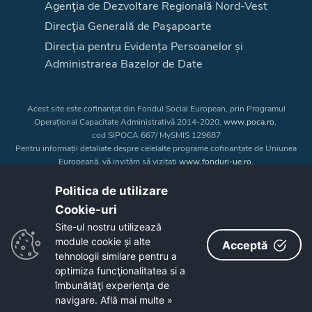
Agenţia de Dezvoltare Regională Nord-Vest
Direcţia Generală de Paşapoarte
Direcția pentru Evidența Persoanelor și
Administrarea Bazelor de Date
Acest site este cofinanțat din Fondul Social European, prin Programul
Operațional Capacitate Administrativă 2014-2020,
www.poca.ro
,
cod SIPOCA 667/ MySMIS 129687
Pentru informații detaliate despre celelalte programe cofinanțate de Uniunea
Europeană, vă invităm să vizitați
www.fonduri-ue.ro
.
Conținutul acestui site web nu reprezintă în mod obligatoriu poziția oficială
a Uniunii Europene. Întreaga responsabilitate asupra
Politica de utilizare
corectitudinii și coerenței informațiilor prezentate revine inițiatorilor site-ului
Cookie-uri‎
web.
Site-ul nostru utilizează
module cookie și alte
Acceptă
Copyright © 2026 - Consiliul Judeţean Bistrița-Năsăud
tehnologii similare pentru a
optimiza funcţionalitatea si a
îmbunătăţi experienţa de
navigare.
Află mai multe »