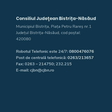
Consiliul Judeţean Bistrița-Năsăud
Municipiul Bistrița, Piața Petru Rareș nr.1
Județul Bistrița-Năsăud, cod poștal:
420080
Robotul Telefonic este 24/7:
0800476076
Post de centrală telefonică:
0263/213657
Fax: 0263 – 214750; 232.215
E-mail: cjbn@cjbn.ro