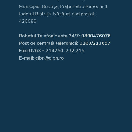
Municipiul Bistrița, Piața Petru Rareș nr.1
Județul Bistrița-Năsăud, cod poștal:
420080
Robotul Telefonic este 24/7:
0800476076
Post de centrală telefonică:
0263/213657
Fax: 0263 – 214750; 232.215
E-mail: cjbn@cjbn.ro