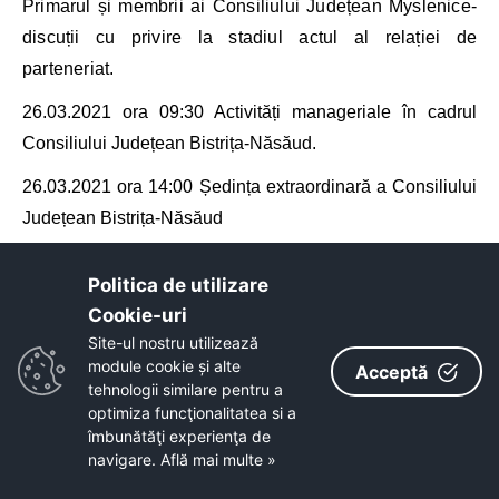
Primarul și membrii ai Consiliului Județean Myslenice-
discuții cu privire la stadiul actul al relației de
parteneriat.
26.03.2021 ora 09
:30
Activități manageriale în cadrul
Consiliului Județean Bistrița-Năsăud.
26.03.2021
ora 14:00
Ședința extraordinară a
Consiliului
Județean Bistrița-Năsăud
14.03.2021-22.03.2021 Concediu
Politica de utilizare
SĂPTĂMÂNA
07.03.2021- 13.03.2021
Cookie-uri‎
Site-ul nostru utilizează
08.03.2021 ora 10
:30
Activități manageriale în cadrul
module cookie și alte
Acceptă
Consiliului Județean Bistrița-Năsăud.
tehnologii similare pentru a
optimiza funcţionalitatea si a
08.03.2021 ora 11:30 Emisiune AS TV
îmbunătăţi experienţa de
navigare.
Află mai multe »
08.03.2021 ora 14:00
Activități manageriale în cadrul