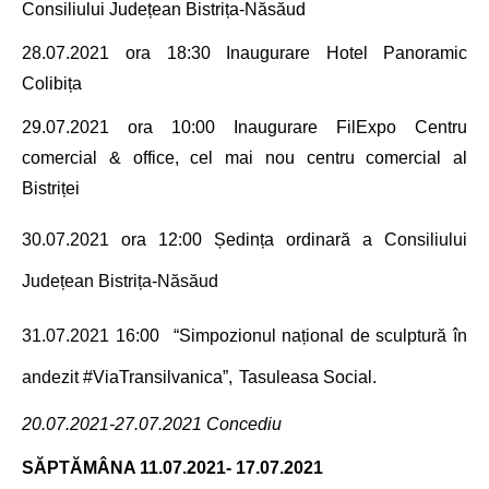
Consiliului Județean Bistrița-Năsăud
28.07.2021
ora 18:30 Inaugurare Hotel
Panoramic
Colibița
29.07.2021
ora 10:00 Inaugurare
FilExpo Centru
comercial & office
, cel mai nou centru comercial al
Bistriței
30.07.2021
ora 12:00
Ședința ordinară a
Consiliului
Județean Bistrița-Năsăud
31.07.2021 16
:
00
“Simpozionul național de sculptură în
andezit
#ViaTransilvanica
”,
Tasuleasa Social
.
20.07.2021-27.07.2021 Concediu
SĂPTĂMÂNA
11.07.2021- 17.07.2021