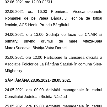
02.06.2021
ora 12:00
CJSU
02.06.2021
ora 16:00
Premierea
Vicecampioanele
României de pe Valea Bârgăului, echipa de fotbal
feminin,
ACS Heniu Prundu Bârgăului
04.06.2021
ora 13:00 Sedință de lucru cu CNAIR si
primary, privind drumul de mare viteză-Baia
Mare+Suceava, Bistrița-Vatra Dornei
05.06.2021 ora
12:00 Participare la Lansarea oficială a
Asociație Folclorice La Fântâna Satului- în comuna
Șieu-
Măgheruș
SĂPTĂMÂNA
23.05.2021- 29.05.2021
24.05.2021
ora 09:00 Activități manageriale în cadrul
Consiliului Județean Bistrița-Năsăud
25.05.2021
ora 09:00 Activități manageriale în cadrul