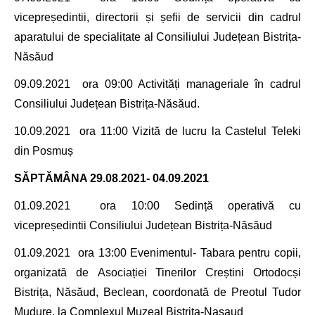
vicepreședintii, directorii și șefii de servicii din cadrul
aparatului de specialitate
al Consiliului Județean Bistrița-
Năsăud
09.09.2021
ora 09:00 Activități manageriale în cadrul
Consiliului Județean Bistrița-Năsăud.
10.09.2021
ora 11:00 Vizită de lucru la
Castelul Teleki
din Posmuș
SĂPTĂMÂNA
29.08.2021- 04.09.2021
01.09.2021
ora 10:00
Sedință operativă cu
vicepreședintii
Consiliului Județean Bistrița-Năsăud
01.09.2021
ora 13:00 Evenimentul- Tabara pentru copii,
organizată de
Asociației Tinerilor Creștini Ortodocși
Bistrița, Năsăud, Beclean, coordonată de Preotul
Tudor
Mudure
, la
Complexul Muzeal Bistrita-Nasaud