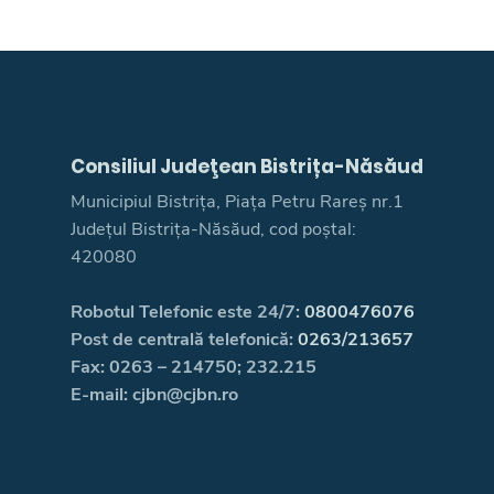
Consiliul Judeţean Bistrița-Năsăud
Municipiul Bistrița, Piața Petru Rareș nr.1
Județul Bistrița-Năsăud, cod poștal:
420080
Robotul Telefonic este 24/7:
0800476076
Post de centrală telefonică:
0263/213657
Fax: 0263 – 214750; 232.215
E-mail: cjbn@cjbn.ro