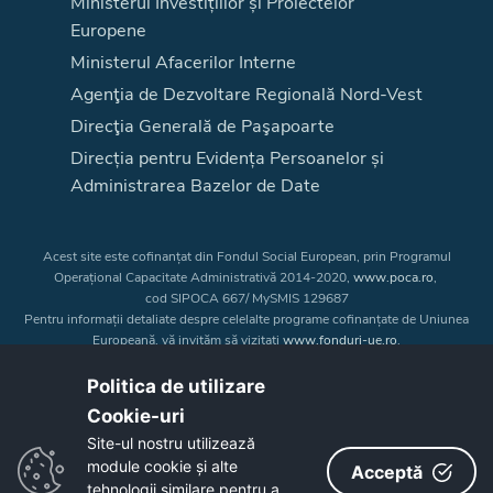
Ministerul Investițiilor și Proiectelor
Europene
Ministerul Afacerilor Interne
Agenţia de Dezvoltare Regională Nord-Vest
Direcţia Generală de Paşapoarte
Direcția pentru Evidența Persoanelor și
Administrarea Bazelor de Date
Acest site este cofinanțat din Fondul Social European, prin Programul
Operațional Capacitate Administrativă 2014-2020,
www.poca.ro
,
cod SIPOCA 667/ MySMIS 129687
Pentru informații detaliate despre celelalte programe cofinanțate de Uniunea
Europeană, vă invităm să vizitați
www.fonduri-ue.ro
.
Conținutul acestui site web nu reprezintă în mod obligatoriu poziția oficială
a Uniunii Europene. Întreaga responsabilitate asupra
Politica de utilizare
corectitudinii și coerenței informațiilor prezentate revine inițiatorilor site-ului
Cookie-uri‎
web.
Site-ul nostru utilizează
module cookie și alte
Acceptă
Copyright © 2026 - Consiliul Judeţean Bistrița-Năsăud
tehnologii similare pentru a