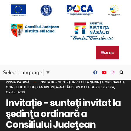
MENU
Select Language
▼
PRIMA PAGINĂ
INVITAȚIE - SUNTEŢI INVITAT LA ŞEDINŢA ORDINARĂ A
CONSILIULUI JUDEŢEAN BISTRIŢA-NĂSĂUD DIN DATA DE 29.02.2024,
ORELE 14:30
Invitație - sunteţi invitat la
şedinţa ordinară a
Consiliului Judeţean