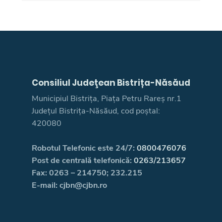
Consiliul Judeţean Bistrița-Năsăud
Municipiul Bistrița, Piața Petru Rareș nr.1
Județul Bistrița-Năsăud, cod poștal:
420080
Robotul Telefonic este 24/7:
0800476076
Post de centrală telefonică:
0263/213657
Fax: 0263 – 214750; 232.215
E-mail: cjbn@cjbn.ro