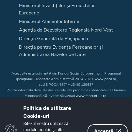
Ministerul Investițiilor și Proiectelor
Europene
Ministerul Afacerilor Interne
Agenţia de Dezvoltare Regională Nord-Vest
Direcţia Generală de Paşapoarte
Direcția pentru Evidența Persoanelor și
Administrarea Bazelor de Date
Acest site este cofinanțat din Fondul Social European, prin Programul
Operațional Capacitate Administrativă 2014-2020,
www.poca.ro
,
cod SIPOCA 667/ MySMIS 129687
Pentru informații detaliate despre celelalte programe cofinanțate de Uniunea
Europeană, vă invităm să vizitați
www.fonduri-ue.ro
.
Conținutul acestui site web nu reprezintă în mod obligatoriu poziția oficială
a Uniunii Europene. Întreaga responsabilitate asupra
Politica de utilizare
corectitudinii și coerenței informațiilor prezentate revine inițiatorilor site-ului
Cookie-uri‎
web.
Site-ul nostru utilizează
module cookie și alte
Acceptă
Copyright © 2026 - Consiliul Judeţean Bistrița-Năsăud