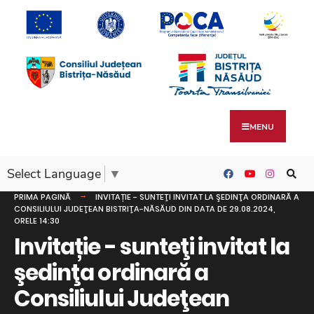
MENU
Select Language
▼
PRIMA PAGINĂ
INVITAȚIE - SUNTEŢI INVITAT LA ŞEDINŢA ORDINARĂ A
CONSILIULUI JUDEŢEAN BISTRIŢA-NĂSĂUD DIN DATA DE 29.08.2024,
ORELE 14:30
Invitație - sunteţi invitat la
şedinţa ordinară a
Consiliului Judeţean