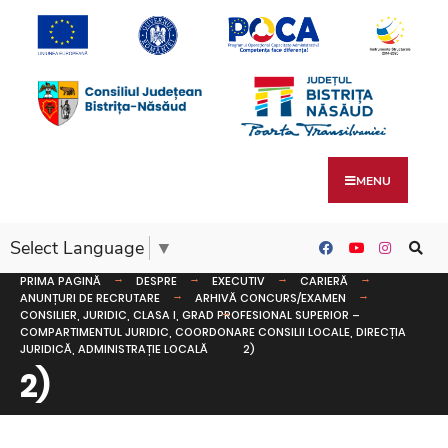
MENU
Select Language
▼
PRIMA PAGINĂ
DESPRE
EXECUTIV
CARIERĂ
ANUNȚURI DE RECRUTARE
ARHIVĂ CONCURS/EXAMEN
CONSILIER, JURIDIC, CLASA I, GRAD PROFESIONAL SUPERIOR –
COMPARTIMENTUL JURIDIC, COORDONARE CONSILII LOCALE, DIRECȚIA
JURIDICĂ, ADMINISTRAȚIE LOCALĂ
2)
2)