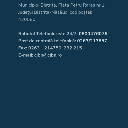
Municipiul Bistrița, Piața Petru Rareș nr.1
Județul Bistrița-Năsăud, cod poștal:
420080
Robotul Telefonic este 24/7:
0800476076
Post de centrală telefonică:
0263/213657
Fax: 0263 – 214750; 232.215
E-mail: cjbn@cjbn.ro