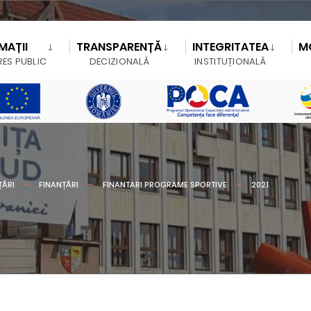
MAȚII
TRANSPARENȚĂ
INTEGRITATEA
M
RES PUBLIC
DECIZIONALĂ
INSTITUȚIONALĂ
ȚĂRI
FINANȚĂRI
FINANTARI PROGRAME SPORTIVE
2021