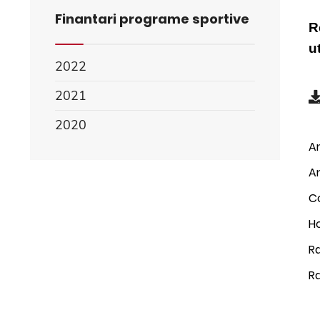
Finantari programe sportive
R
u
2022
2021
2020
An
An
Co
Ho
Ra
Ra