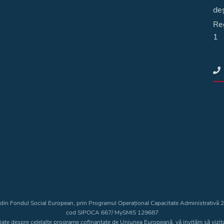
deş
Reg
1
t din Fondul Social European, prin Programul Operațional Capacitate Administrativă
cod SIPOCA 667/ MySMIS 129687
liate despre celelalte programe cofinanțate de Uniunea Europeană, vă invităm să vizit