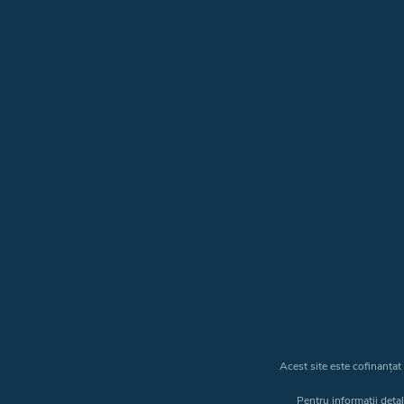
Acest site este cofinanța
Pentru informații deta