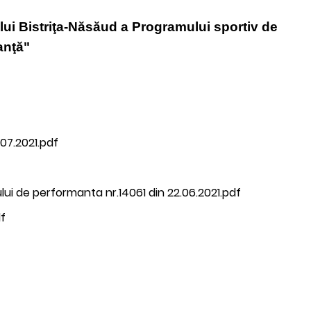
lui Bistriţa-Năsăud a Programului sportiv de
anţă"
.07.2021.pdf
ui de performanta nr.14061 din 22.06.2021.pdf
df