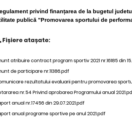
egulament privind finanțarea de la bugetul judetu
tilitate publică
"Promovarea sportului de perform
Fișiere atașate:
unt atribuire contract program sportiv 2021 nr.16185 din 15
unt de participare nr.11386.pdf
municare rezultatului evaluarii pentru promovarea sportul
tararea nr.54 Privind aprobarea Programului anual 2021.p
port anual nr.17456 din 29.07.2021.pdf
port anual programe sportive pe anul 2021.pdf