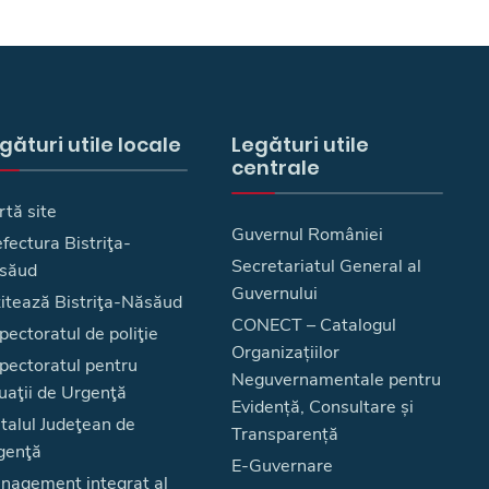
gături utile locale
Legături utile
centrale
rtă site
Guvernul României
fectura Bistriţa-
Secretariatul General al
săud
Guvernului
zitează Bistriţa-Năsăud
CONECT – Catalogul
pectoratul de poliţie
Organizațiilor
spectoratul pentru
Neguvernamentale pentru
uaţii de Urgenţă
Evidență, Consultare și
talul Judeţean de
Transparență
genţă
E-Guvernare
nagement integrat al