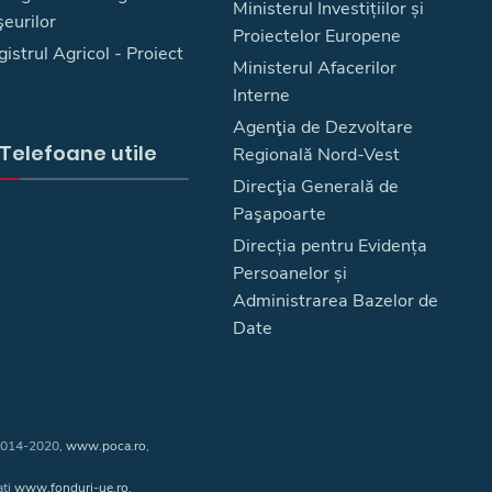
Ministerul Investițiilor și
eurilor
Proiectelor Europene
istrul Agricol - Proiect
Ministerul Afacerilor
Interne
Agenţia de Dezvoltare
Telefoane utile
Regională Nord-Vest
Direcţia Generală de
Paşapoarte
Direcția pentru Evidența
Persoanelor și
Administrarea Bazelor de
Date
 2014-2020,
www.poca.ro
,
ați
www.fonduri-ue.ro
.