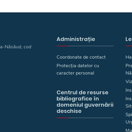
Administrație
Le
ița-Năsăud, cod
Coordonate de contact
Ha
Protecția datelor cu
Pre
caracter personal
Nă
Vi
Ins
Centrul de resurse
bibliografice în
In
domeniul guvernării
Sit
deschise
Spi
Ur
Ma