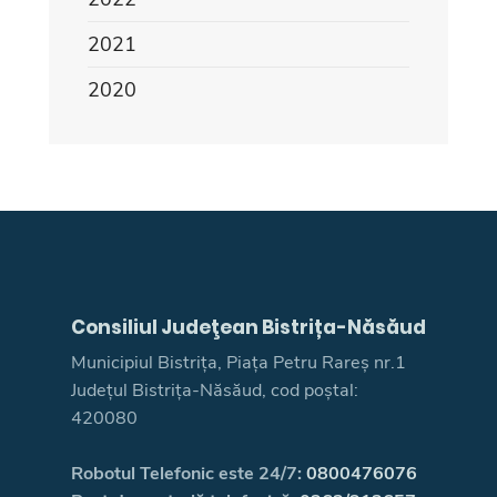
2021
2020
Consiliul Judeţean Bistrița-Năsăud
Municipiul Bistrița, Piața Petru Rareș nr.1
Județul Bistrița-Năsăud, cod poștal:
420080
Robotul Telefonic este 24/7:
0800476076