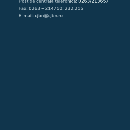
Post de centrală telefonică:
0263/213657
Fax: 0263 – 214750; 232.215
E-mail: cjbn@cjbn.ro