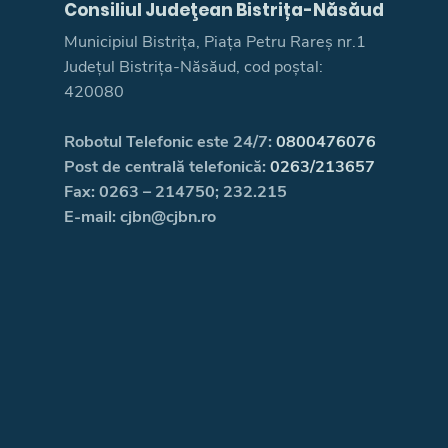
Consiliul Judeţean Bistrița-Năsăud
Municipiul Bistrița, Piața Petru Rareș nr.1
Județul Bistrița-Năsăud, cod poștal:
420080
Robotul Telefonic este 24/7:
0800476076
Post de centrală telefonică:
0263/213657
Fax: 0263 – 214750; 232.215
E-mail: cjbn@cjbn.ro