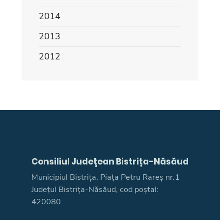
2014
2013
2012
Consiliul Judeţean Bistrița-Năsăud
Municipiul Bistrița, Piața Petru Rareș nr.1
Județul Bistrița-Năsăud, cod poștal:
420080